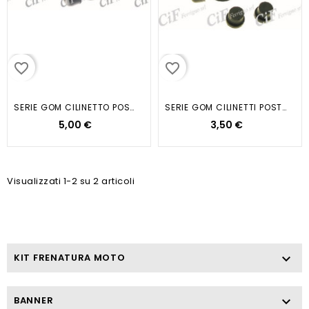
favorite_border
favorite_border
SERIE GOM CILINETTO POST.APE 50
SERIE GOM CILINETTI POSTERIORI...
5,00 €
3,50 €
Visualizzati 1-2 su 2 articoli
KIT FRENATURA MOTO

BANNER
