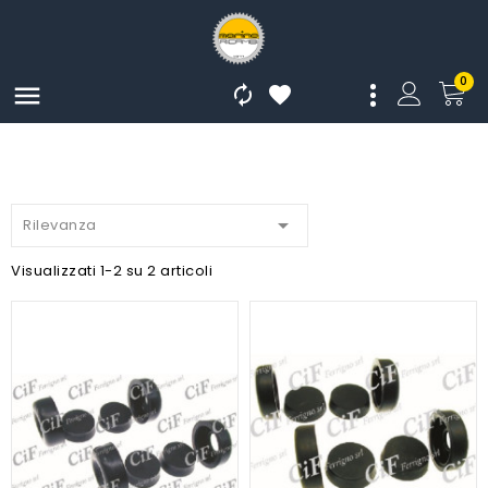
0




Rilevanza
Visualizzati 1-2 su 2 articoli