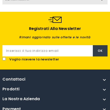
Registrati Alla Newsletter
Rimani aggiornato sulle offerte e le novità
Voglio ricevere la newsletter
Contattaci

Prodotti

La Nostra Azienda

Payment
