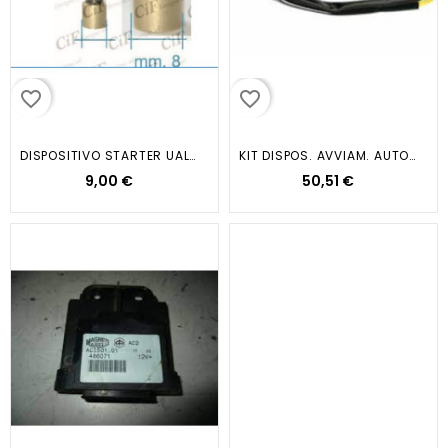
favorite_border
favorite_border
DISPOSITIVO STARTER UALE X...
KIT DISPOS. AVVIAM. AUTOM.
9,00 €
50,51 €