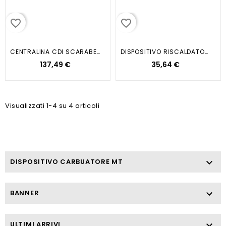
favorite_border
favorite_border
CENTRALINA CDI SCARABEO SPORT CITY
DISPOSITIVO RISCALDATORE...
137,49 €
35,64 €
Visualizzati 1-4 su 4 articoli
DISPOSITIVO CARBUATORE MT

BANNER

ULTIMI ARRIVI
