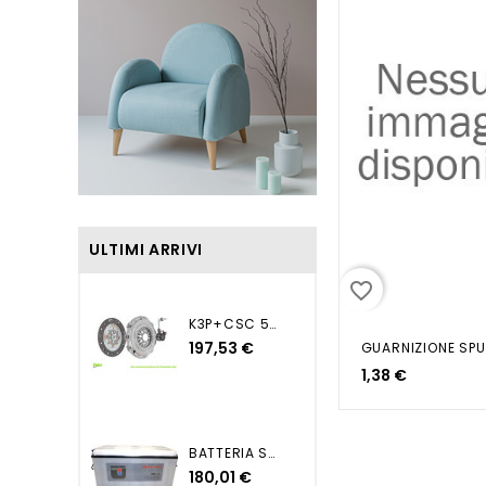
ULTIMI ARRIVI
favorite_border
K3P+CSC 500 PUNTO MITO...
197,53 €
1,38 €
BATTERIA SUPER HEAVY DUTY...
180,01 €