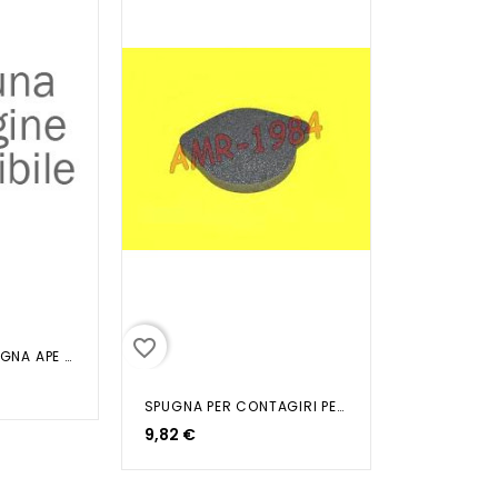
favorite_border
GUARNIZIONE SPUGNA APE POKER
SPUGNA PER CONTAGIRI PEGASO 650
9,82 €