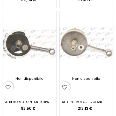
175,56 €
91,50 €
Non disponibile
Non disponibile
favorite_border
favorite_border
ALBERO MOTORE ANTICIPATO VESPA...
ALBERO MOTORE VOLANI TONDI VESPA...
92,50 €
212,13 €