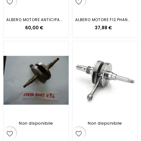
favorite_border
favorite_border
ALBERO MOTORE ANTICIPATO VESPA 50
ALBERO MOTORE F12 PHANTOM...
60,00 €
37,88 €
Non disponibile
Non disponibile
favorite_border
favorite_border