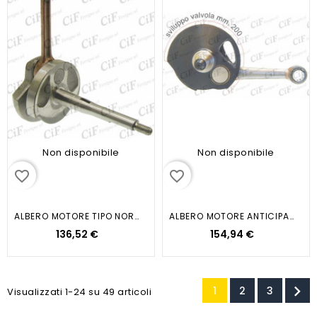
Non disponibile
Non disponibile
favorite_border
favorite_border
ALBERO MOTORE TIPO NORMALE -...
ALBERO MOTORE ANTICIPATO- BIELLA...
136,52 €
154,94 €

1
2
3
Visualizzati 1-24 su 49 articoli