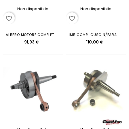
Non disponibile
Non disponibile
favorite_border
favorite_border
ALBERO MOTORE COMPLETO...
IMB.COMPL.CUSCIN/PARAOLI /GILERA...
91,93 €
110,00 €