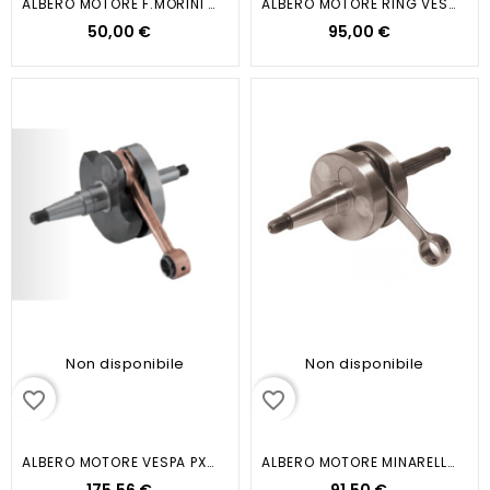
ALBERO MOTORE F.MORINI MONOMARCIA
ALBERO MOTORE RING VESPA PK50...
50,00 €
95,00 €
Non disponibile
Non disponibile
favorite_border
favorite_border
ALBERO MOTORE VESPA PX 125-150
ALBERO MOTORE MINARELLI...