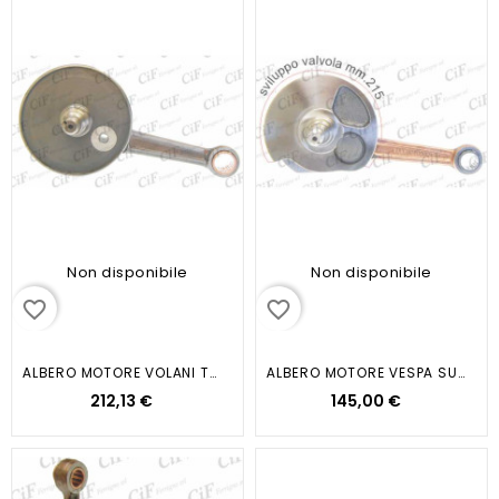
Non disponibile
Non disponibile
favorite_border
favorite_border
ALBERO MOTORE VOLANI TONDI VESPA...
ALBERO MOTORE VESPA SUPER - SPRINT
212,13 €
145,00 €