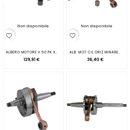
Non disponibile
Non disponibile
favorite_border
favorite_border
ALBERO MOTORE V.50 PK XL APE 50...
ALB. MOT CIL ORIZ MINARELLI 50
129,91 €
36,40 €