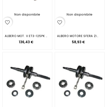
Non disponibile
Non disponibile
favorite_border
favorite_border
ALBERO MOT. V.ET3-125PK ANT
ALBERO MOTORE SFERA ZIP 50
136,43 €
58,93 €