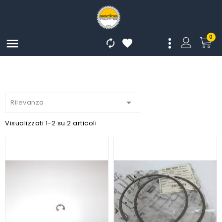
0




Rilevanza
Visualizzati 1-2 su 2 articoli