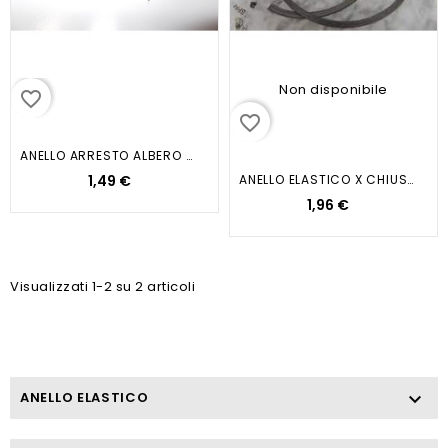
Non disponibile
favorite_border
favorite_border
ANELLO ARRESTO ALBERO CROSSER CR1
1,49 €
ANELLO ELASTICO X CHIUSURA...
1,96 €
Visualizzati 1-2 su 2 articoli
ANELLO ELASTICO
