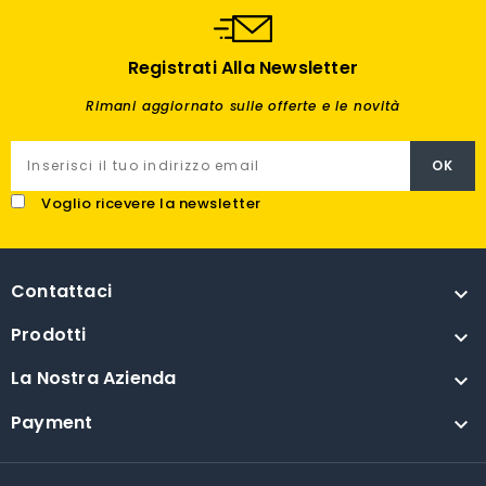
Registrati Alla Newsletter
Rimani aggiornato sulle offerte e le novità
Voglio ricevere la newsletter
Contattaci

Prodotti

La Nostra Azienda

Payment
