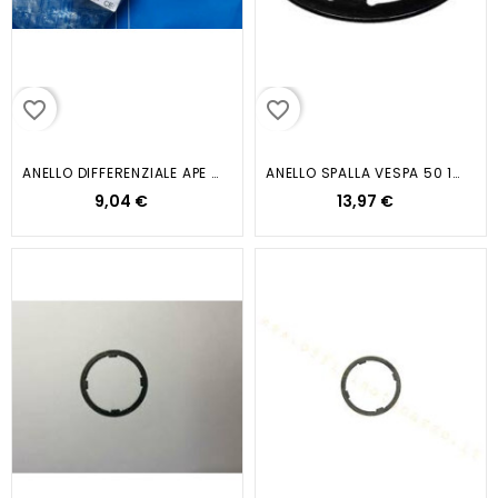
favorite_border
favorite_border
ANELLO DIFFERENZIALE APE TM 703...
ANELLO SPALLA VESPA 50 1 5
9,04 €
13,97 €