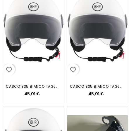
favorite_border
favorite_border
CASCO 835 BIANCO TAGLIA M
CASCO 835 BIANCO TAGLIA L
45,01 €
45,01 €