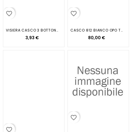
favorite_border
favorite_border
VISIERA CASCO 3 BOTTONI NERA O...
CASCO 812 BIANCO OPO TG.L
3,93 €
80,00 €
favorite_border
favorite_border