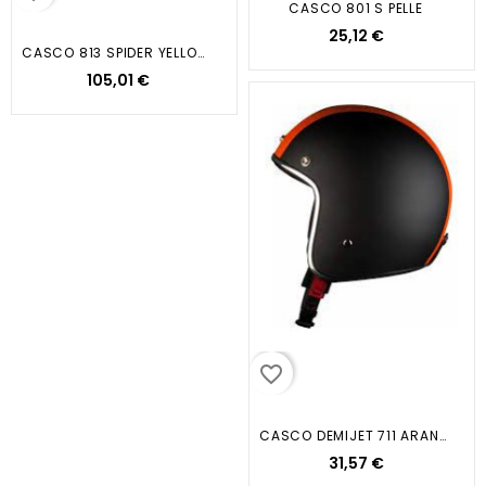
CASCO 801 S PELLE
25,12 €
CASCO 813 SPIDER YELLOW TG.XL
105,01 €
favorite_border
CASCO DEMIJET 711 ARANCIO OPACO...
31,57 €