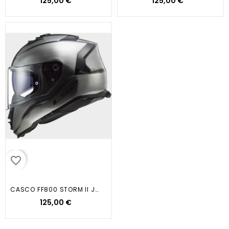
125,00 €
125,00 €
favorite_border
CASCO FF800 STORM II JEANS...
125,00 €