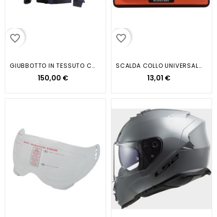
favorite_border
favorite_border
GIUBBOTTO IN TESSUTO COLORE BLU...
SCALDA COLLO UNIVERSALE COLORE...
150,00 €
13,01 €