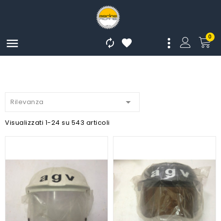
0




Rilevanza
Visualizzati 1-24 su 543 articoli