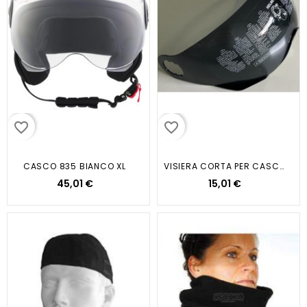
favorite_border
favorite_border
CASCO 835 BIANCO XL
VISIERA CORTA PER CASCO DF85...
45,01 €
15,01 €