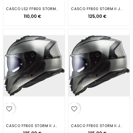
CASCO LS2 FF800 STORM II SOLID...
CASCO FF800 STORM II JEANS...
110,00 €
125,00 €
favorite_border
favorite_border
CASCO FF800 STORM II JEANS...
CASCO FF800 STORM II JEANS...