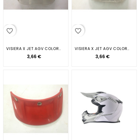
favorite_border
favorite_border
VISIERA X JET AGV COLORE BIANCO
VISIERA X JET AGV COLORE NERO
3,66 €
3,66 €