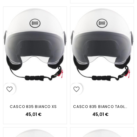
favorite_border
favorite_border
CASCO 835 BIANCO XS
CASCO 835 BIANCO TAGLIA S
45,01 €
45,01 €