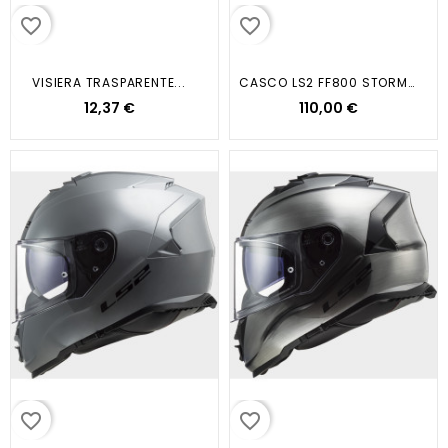
favorite_border
favorite_border
VISIERA TRASPARENTE...
CASCO LS2 FF800 STORM II SOLID...
12,37 €
110,00 €
favorite_border
favorite_border