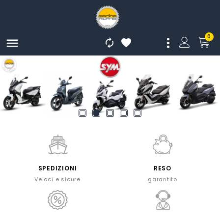
0



SPEDIZIONI
RESO
Veloci e sicure
garantito