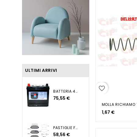
ULTIMI ARRIVI
favorite_border
BATTERIA 45AH DX+ 270EN...
75,55 €
1,67 €
PASTIGLIE FRENO POSTERIORI...
58,56 €