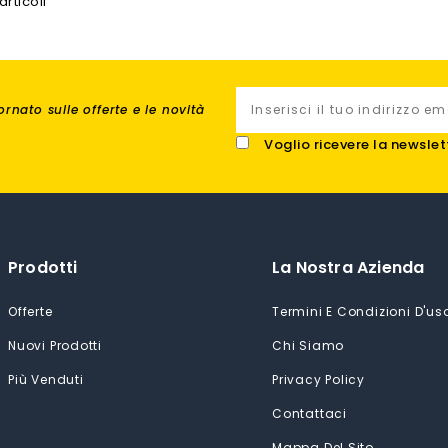
articoli
rnato sulle offerte e le novità
Voglio ricevere la newslet
Prodotti
La Nostra Azienda
Offerte
Termini E Condizioni D'us
Nuovi Prodotti
Chi Siamo
Più Venduti
Privacy Policy
Contattaci
Mappa Del Sito