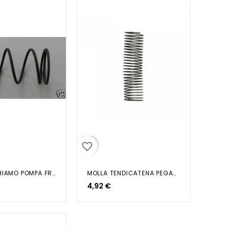
favorite_border
MOLLA RICHIAMO POMPA FRENO APE...
MOLLA TENDICATENA PEGASO 3 MOTO...
4,92 €