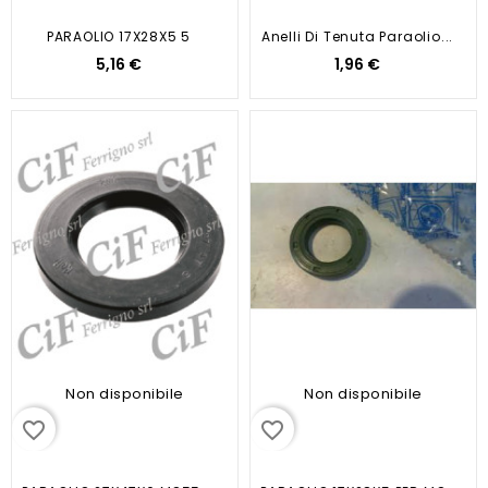
PARAOLIO 17X28X5 5
Anelli Di Tenuta Paraolio...
5,16 €
1,96 €
Non disponibile
Non disponibile
favorite_border
favorite_border