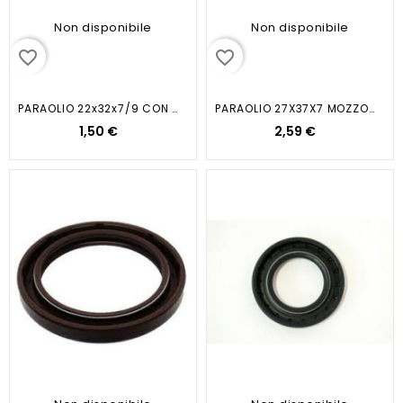
Non disponibile
Non disponibile
favorite_border
favorite_border
PARAOLIO 22x32x7/9 CON LABBRO...
PARAOLIO 27X37X7 MOZZO...
1,50 €
2,59 €