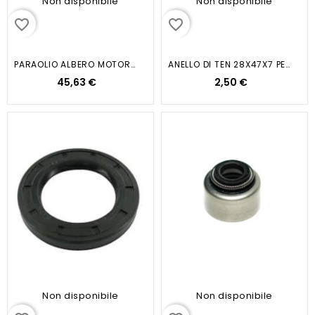
Non disponibile
Non disponibile
favorite_border
favorite_border
PARAOLIO ALBERO MOTORE LATO...
ANELLO DI TEN 28X47X7 PER MOZZO...
45,63 €
2,50 €
Non disponibile
Non disponibile