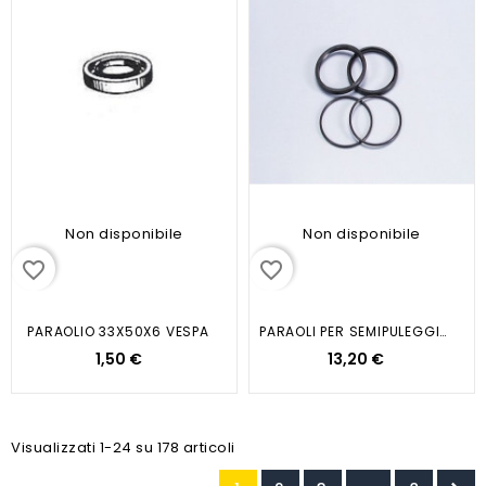
Non disponibile
Non disponibile
favorite_border
favorite_border
PARAOLIO 33X50X6 VESPA
PARAOLI PER SEMIPULEGGIA MOBILE...
1,50 €
13,20 €
Visualizzati 1-24 su 178 articoli