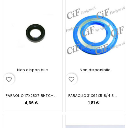
Non disponibile
Non disponibile
favorite_border
favorite_border
PARAOLIO 17X28X7 RHTC-M LATO...
PARAOLIO 31X62X5 8/4 3 CORTECO...
4,66 €
1,81 €