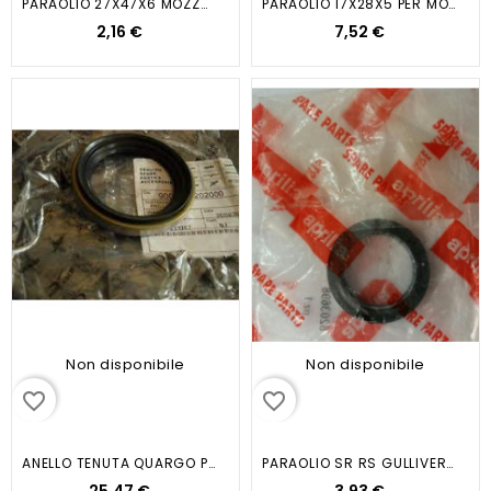
PARAOLIO 27X47X6 MOZZO...
PARAOLIO 17X28X5 PER MOTORI...
2,16 €
7,52 €
Non disponibile
Non disponibile
favorite_border
favorite_border
ANELLO TENUTA QUARGO PORTER
PARAOLIO SR RS GULLIVER 50 20X40X7