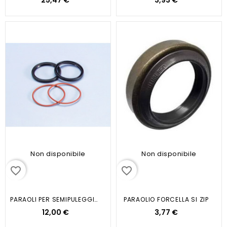
25,47 €
3,93 €
Non disponibile
Non disponibile
favorite_border
favorite_border
PARAOLI PER SEMIPULEGGIA MOBILE...
PARAOLIO FORCELLA SI ZIP
12,00 €
3,77 €