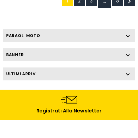

1
2
3
8
…
PARAOLI MOTO

BANNER

ULTIMI ARRIVI

Registrati Alla Newsletter
Rimani aggiornato sulle offerte e le novità