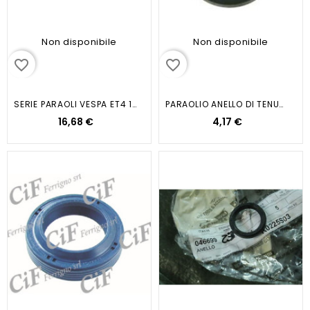
Non disponibile
Non disponibile
favorite_border
favorite_border
SERIE PARAOLI VESPA ET4 125CC
PARAOLIO ANELLO DI TENUTA LATO...
16,68 €
4,17 €