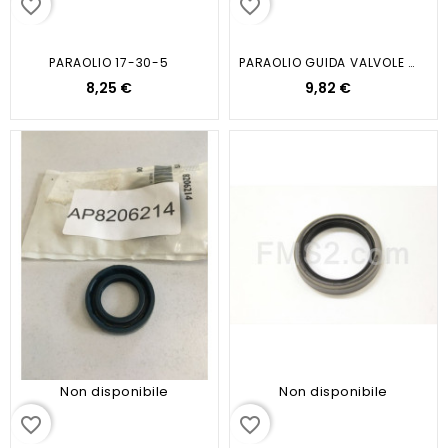
favorite_border
favorite_border
PARAOLIO 17-30-5
PARAOLIO GUIDA VALVOLE PEGASO...
8,25 €
9,82 €
Non disponibile
Non disponibile
favorite_border
favorite_border