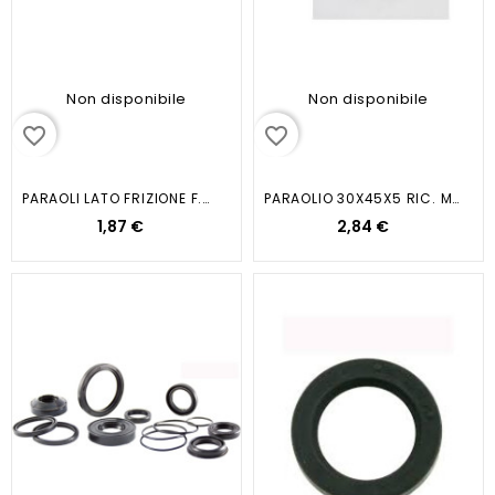
Non disponibile
Non disponibile
favorite_border
favorite_border
PARAOLI LATO FRIZIONE F.MORINI
PARAOLIO 30X45X5 RIC. MOTORE...
1,87 €
2,84 €