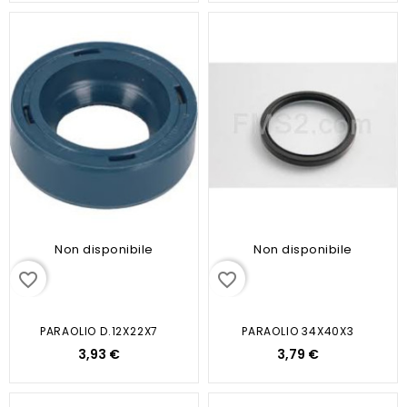
Non disponibile
Non disponibile
favorite_border
favorite_border
PARAOLIO D.12X22X7
PARAOLIO 34X40X3
3,93 €
3,79 €