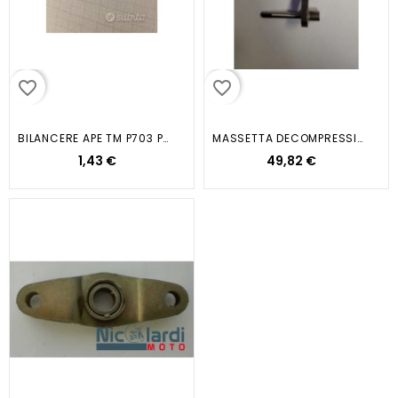
favorite_border
favorite_border
BILANCERE APE TM P703 P602 TM...
MASSETTA DECOMPRESSIONE BEVERLY...
1,43 €
49,82 €