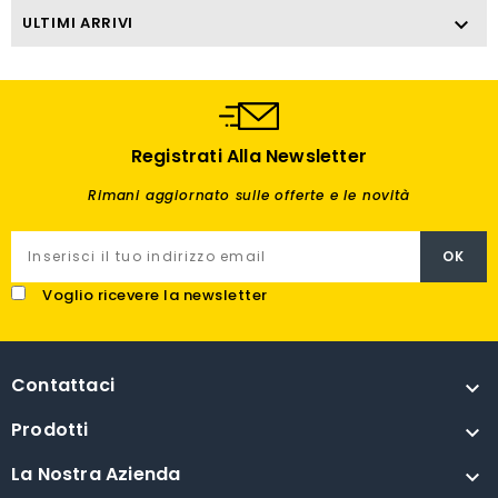
ULTIMI ARRIVI

Registrati Alla Newsletter
Rimani aggiornato sulle offerte e le novità
Voglio ricevere la newsletter
Contattaci

Prodotti

La Nostra Azienda
