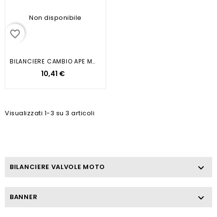
Non disponibile
favorite_border
BILANCIERE CAMBIO APE MP P501 P601
10,41 €
Visualizzati 1-3 su 3 articoli
BILANCIERE VALVOLE MOTO

BANNER
