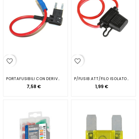
favorite_border
favorite_border
PORTAFUSIBILI CON DERIVAZIONE
P/FUSIB.ATT/FILO ISOLATO PF-3
7,58 €
1,99 €