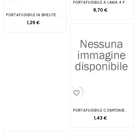
PORTAFUSIBILE A LAMA 4 POSIZION
8,70 €
PORTAFUSIBILE IN BHELITE CON...
1,29 €
favorite_border
PORTAFUSIBILE COMPONIBILE
1,43 €