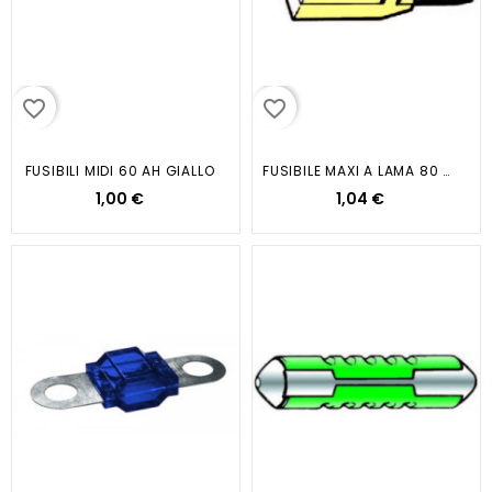
favorite_border
favorite_border
FUSIBILI MIDI 60 AH GIALLO
FUSIBILE MAXI A LAMA 80 Amp AVORIO
1,00 €
1,04 €