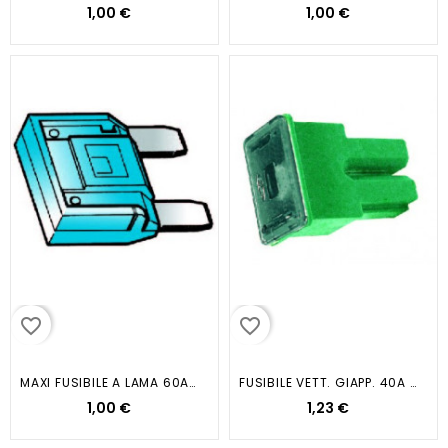
1,00 €
1,00 €
favorite_border
favorite_border
MAXI FUSIBILE A LAMA 60A BLU
FUSIBILE VETT. GIAPP. 40A VERDE
1,00 €
1,23 €