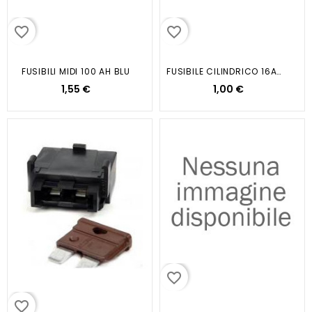
favorite_border
favorite_border
FUSIBILI MIDI 100 AH BLU
FUSIBILE CILINDRICO 16Amp
1,55 €
1,00 €
favorite_border
favorite_border