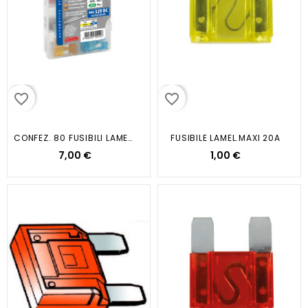
favorite_border
favorite_border
CONFEZ. 80 FUSIBILI LAMELLARI...
FUSIBILE LAMEL.MAXI 20A
7,00 €
1,00 €