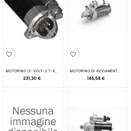
favorite_border
favorite_border
MOTORINO 12-VOLT-2 7-KW/D 9 DENTI
MOTORINO DI AVVIAMENTO 12V 2.5KW...
231,30 €
145,58 €