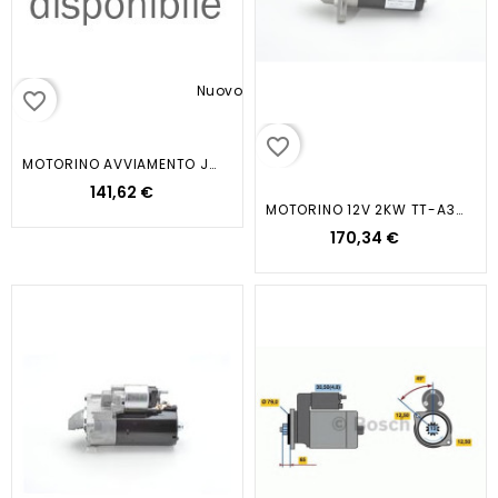
Nuovo
favorite_border
favorite_border
MOTORINO AVVIAMENTO JUMPER 2.2...
141,62 €
MOTORINO 12V 2KW TT-A3/ ALT...
170,34 €