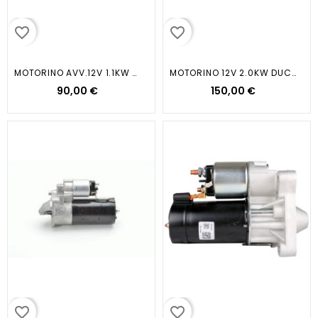
favorite_border
favorite_border
MOTORINO AVV.12V 1.1KW MICRAII...
MOTORINO 12V 2.0KW DUCATO...
90,00 €
150,00 €
favorite_border
favorite_border