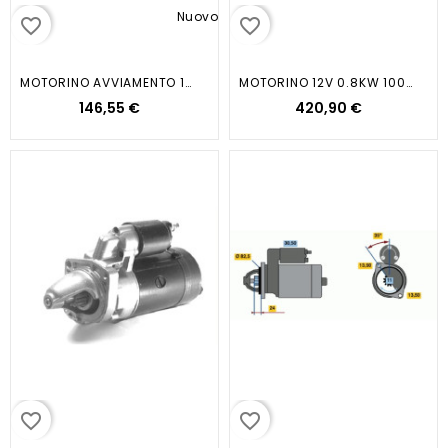
Nuovo
favorite_border
favorite_border
MOTORINO AVVIAMENTO 12V 1.90 KW...
MOTORINO 12V 0.8KW 100/80 1976-- 8
146,55 €
420,90 €
favorite_border
favorite_border