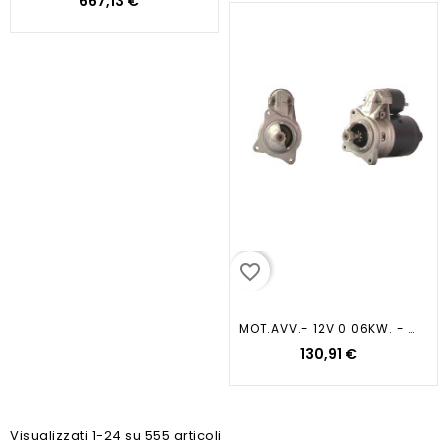
667,13 €
favorite_border
MOT.AVV.- 12V 0 06KW. - BX (XB-)
130,91 €
Visualizzati 1-24 su 555 articoli