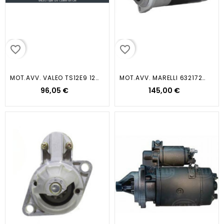
favorite_border
favorite_border
MOT.AVV. VALEO TS12E9 12V 1 20kW...
MOT.AVV. MARELLI 63217226 24V 3...
96,05 €
145,00 €