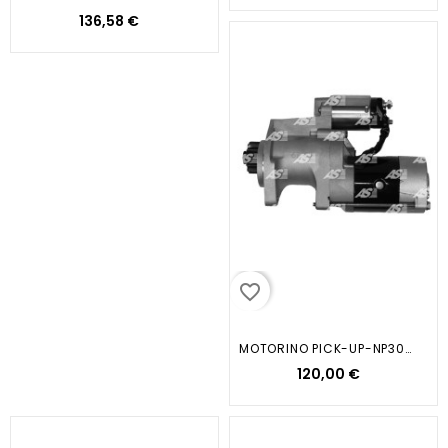
136,58 €
favorite_border
MOTORINO PICK-UP-NP300-NAVARA 2...
120,00 €