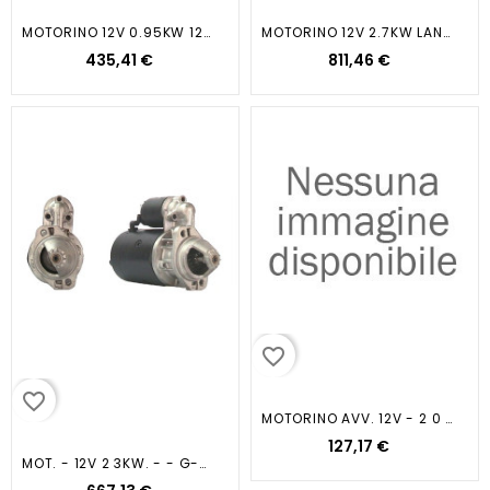
MOTORINO 12V 0.95KW 124/131/PRISMA
MOTORINO 12V 2.7KW LAND RANGE I 2
435,41 €
811,46 €
favorite_border
favorite_border
MOTORINO AVV. 12V - 2 0 KW...
127,17 €
MOT. - 12V 2 3KW. - - G-CLASS