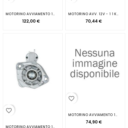
MOTORINO AVVIAMENTO 12V 1 0KW...
MOTORINO AVV. 12V - 1 1 KW...
122,00 €
70,44 €
favorite_border
favorite_border
MOTORINO AVVIAMENTO 12V 1.2KW
74,90 €
MOTORINO AVVIAMENTO 12V 1.7KW A4/A6