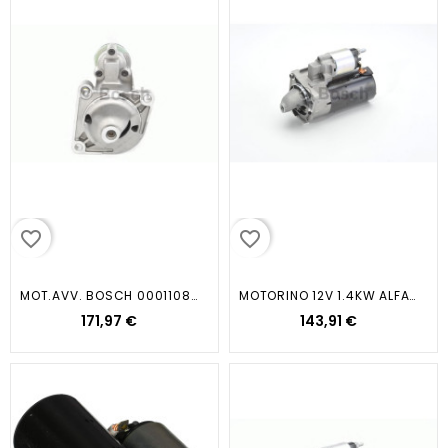
favorite_border
favorite_border
MOT.AVV. BOSCH 0001108420 12V 1...
MOTORINO 12V 1.4KW ALFA/CROMA...
171,97 €
143,91 €