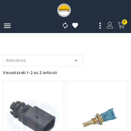
0




Rilevanza
Visualizzati 1-2 su 2 articoli