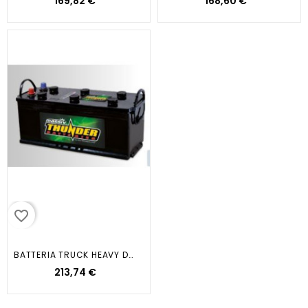
169,82 €
168,60 €
favorite_border
BATTERIA TRUCK HEAVY DUTY 180AH...
213,74 €