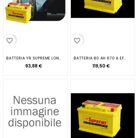
favorite_border
favorite_border
BATTERIA YR SUPREME LONG LIFE DX...
BATTERIA 80 AH 670 A EFB...
93,88 €
119,50 €