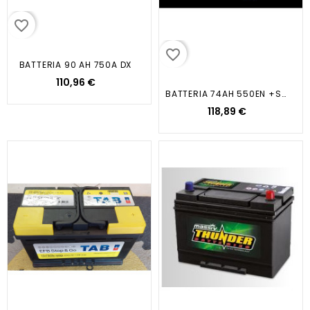
favorite_border
favorite_border
BATTERIA 90 AH 750A DX
110,96 €
BATTERIA 74AH 550EN +SX...
118,89 €