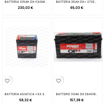
BATTERIA 105AH DX+(AGM)950EN...
BATTERIA 35AH DX+ 270EN 196X128X223
230,03 €
65,03 €
favorite_border
favorite_border
BATTERIA ASIATICA +SX 35AH 300EN...
BATTERIE 110AH DX 394X190X175...
58,32 €
157,38 €