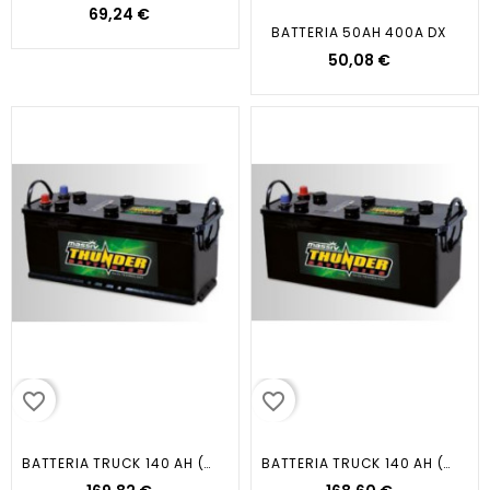
69,24 €
BATTERIA 50AH 400A DX
50,08 €
favorite_border
favorite_border
BATTERIA TRUCK 140 AH (DX) EN800...
BATTERIA TRUCK 140 AH (SX) EN800...