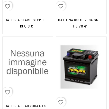
favorite_border
favorite_border
BATTERIA START-STOP EFB L4 80AH...
BATTERIA 100AH 750A SMF D31...
137,13 €
113,70 €
favorite_border
favorite_border
BATTERIA 30AH 280A DX SENZA...