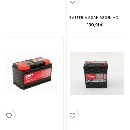
favorite_border
BATTERIA 60AH 680EN +DX...
130,91 €
favorite_border
favorite_border