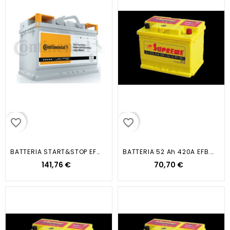
favorite_border
favorite_border
BATTERIA START&STOP EFB100 AH...
BATTERIA 52 Ah 420A EFB...
141,76 €
70,70 €