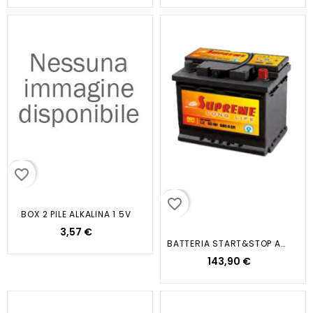
favorite_border
favorite_border
BOX 2 PILE ALKALINA 1 5V
3,57 €
BATTERIA START&STOP AGM 60AH...
143,90 €