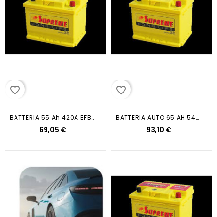
favorite_border
favorite_border
BATTERIA 55 Ah 420A EFB...
BATTERIA AUTO 65 AH 540A EN...
69,05 €
93,10 €