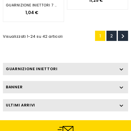
11,25 €
GUARNIZIONE INIETTORI 7 3X16X3...
1,04 €

1
2
Visualizzati 1-24 su 42 articoli
GUARNIZIONE INIETTORI

BANNER

ULTIMI ARRIVI
