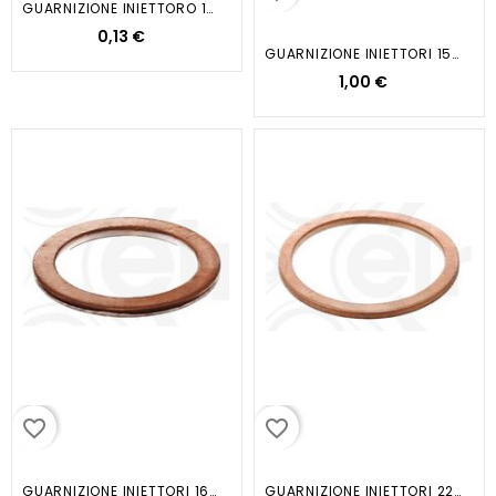
GUARNIZIONE INIETTORO 14X20X1 5...
0,13 €
GUARNIZIONE INIETTORI 15 X 20 X...
1,00 €
favorite_border
favorite_border
GUARNIZIONE INIETTORI 16 X 22 X...
GUARNIZIONE INIETTORI 22X 27X1 5...