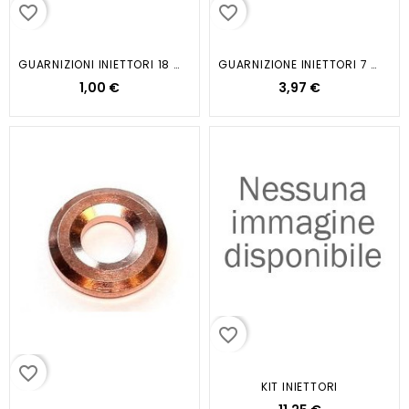
favorite_border
favorite_border
GUARNIZIONI INIETTORI 18 X 22 X...
GUARNIZIONE INIETTORI 7 9X15...
1,00 €
3,97 €
favorite_border
favorite_border
KIT INIETTORI