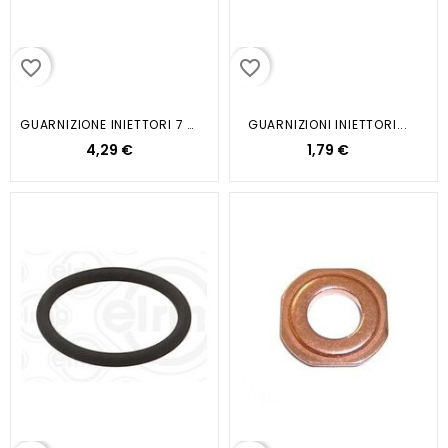
favorite_border
favorite_border
GUARNIZIONE INIETTORI 7 5X16...
GUARNIZIONI INIETTORI...
4,29 €
1,79 €