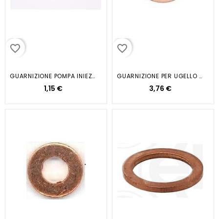
favorite_border
favorite_border
GUARNIZIONE POMPA INIEZIONE
GUARNIZIONE PER UGELLO INIETTORE...
1,15 €
3,76 €