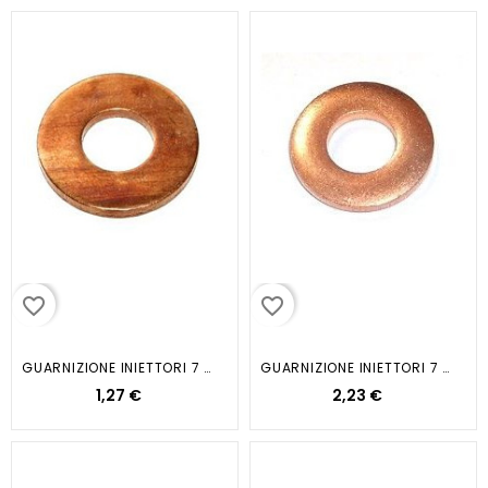
favorite_border
favorite_border
GUARNIZIONE INIETTORI 7 2 X 16 X...
GUARNIZIONE INIETTORI 7 1X15X1...
1,27 €
2,23 €