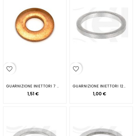
favorite_border
favorite_border
GUARNIZIONE INIETTORI 7 1X15X1...
GUARNIZIONE INIETTORI 12 X 15 5...
1,51 €
1,00 €