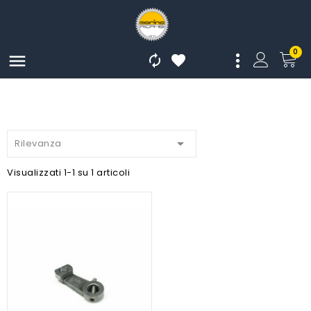
0




Rilevanza
Visualizzati 1-1 su 1 articoli