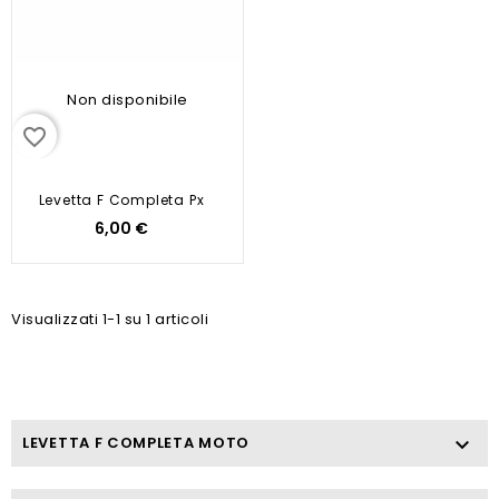
Non disponibile
favorite_border
Levetta F Completa Px
6,00 €
Visualizzati 1-1 su 1 articoli
LEVETTA F COMPLETA MOTO
