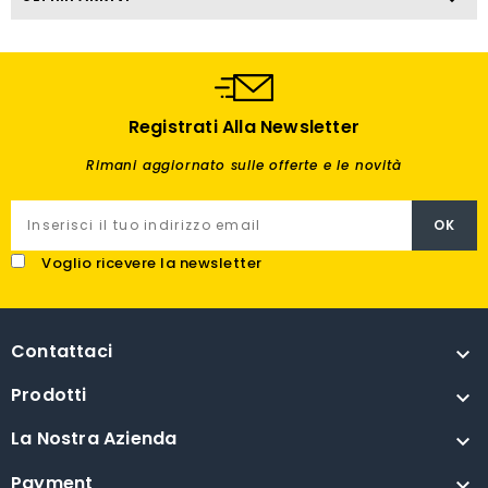
Registrati Alla Newsletter
Rimani aggiornato sulle offerte e le novità
Voglio ricevere la newsletter
Contattaci

Prodotti

La Nostra Azienda

Payment
