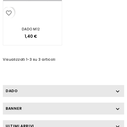
favorite_border
DADO M12
1,40 €
Visualizzati 1-3 su 3 articoli
DADO

BANNER

ULTIMI ARRIVI
