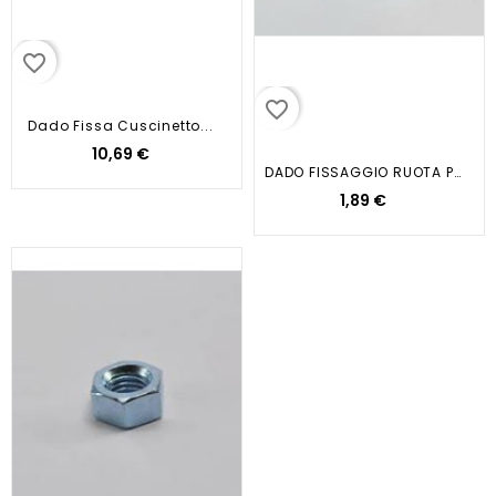
favorite_border
favorite_border
Dado Fissa Cuscinetto...
10,69 €
DADO FISSAGGIO RUOTA POST. M14X1...
1,89 €