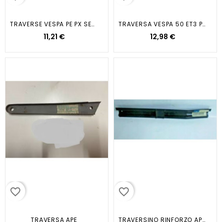
TRAVERSE VESPA PE PX SET 2 PZ
TRAVERSA VESPA 50 ET3 PRIMAVERA...
11,21 €
12,98 €
favorite_border
favorite_border
TRAVERSA APE
TRAVERSINO RINFORZO APE TM TM...