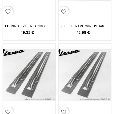
favorite_border
favorite_border
KIT RINFORZI PER FONDO PEDANA IN...
KIT 3PZ TRAVERSINE PEDANA SCH03...
19,32 €
12,98 €
favorite_border
favorite_border