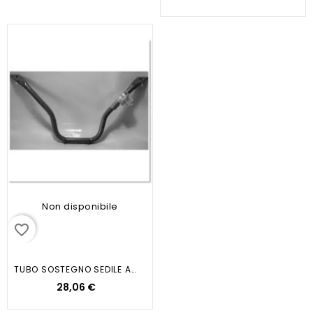
Non disponibile
favorite_border
TUBO SOSTEGNO SEDILE APE TM P703...
28,06 €