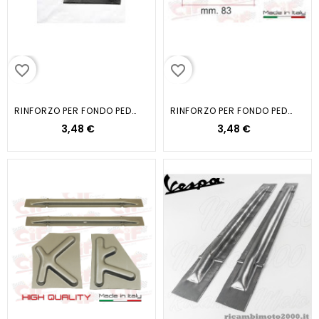
favorite_border
favorite_border
RINFORZO PER FONDO PEDANA IN...
RINFORZO PER FONDO PEDANA IN...
3,48 €
3,48 €