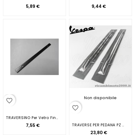
5,89 €
9,44 €
Non disponibile
favorite_border
favorite_border
TRAVERSINO Per Vetro Finestra...
7,55 €
TRAVERSE PER PEDANA PZ 4 VESPA...
23,80 €