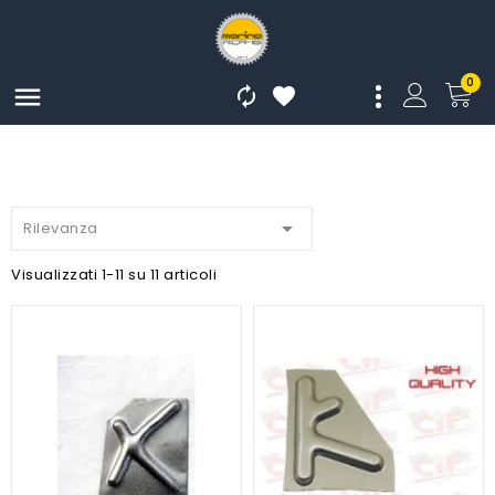
0




Rilevanza
Visualizzati 1-11 su 11 articoli