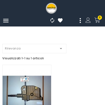
0




Rilevanza
Visualizzati 1-1 su 1 articoli