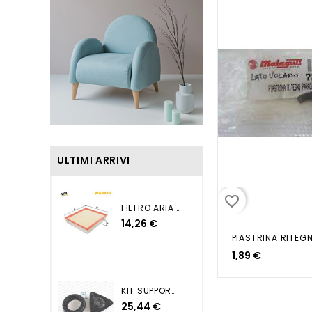
ULTIMI ARRIVI
favorite_border
FILTRO ARIA QASHQAI...
14,26 €
1,89 €
KIT SUPPORTO AMMORTIZZATORE...
25,44 €