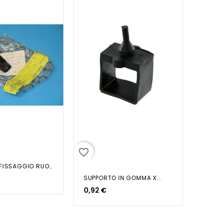
favorite_border
SUPPORTO FISSAGGIO RUOTA DI...
SUPPORTO IN GOMMA X...
0,92 €