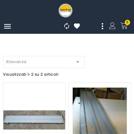
0




Rilevanza
Visualizzati 1-2 su 2 articoli