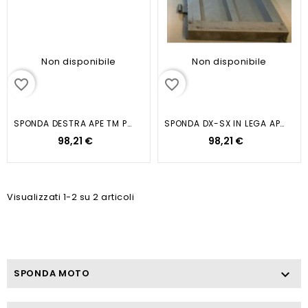
Non disponibile
Non disponibile
favorite_border
favorite_border
SPONDA DESTRA APE TM P703 FL2...
SPONDA DX-SX IN LEGA APE TM P703...
98,21 €
98,21 €
Visualizzati 1-2 su 2 articoli
SPONDA MOTO
