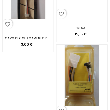
favorite_border
favorite_border
PRESA
15,15 €
CAVO DI COLLEGAMENTO PER...
3,00 €