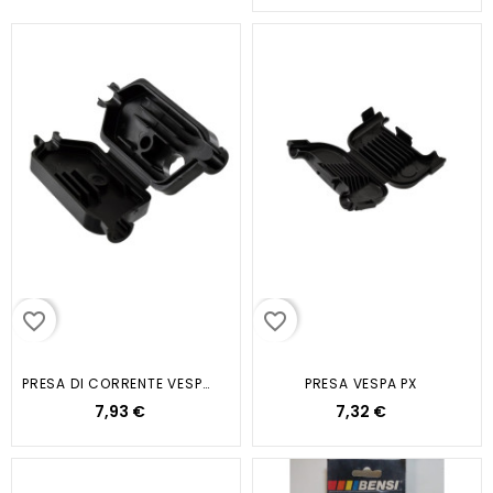
favorite_border
favorite_border
PRESA DI CORRENTE VESPA GTR
PRESA VESPA PX
7,93 €
7,32 €