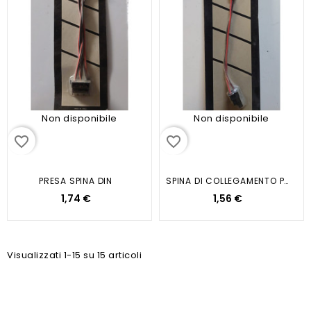
Non disponibile
Non disponibile
favorite_border
favorite_border
PRESA SPINA DIN
SPINA DI COLLEGAMENTO PLANCE...
1,74 €
1,56 €
Visualizzati 1-15 su 15 articoli