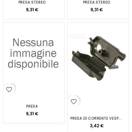
PRESA STEREO
PRESA STEREO
9,31 €
9,31 €
favorite_border
favorite_border
PRESA
9,31 €
PRESA DI CORRENTE VESPA PX
3,42 €