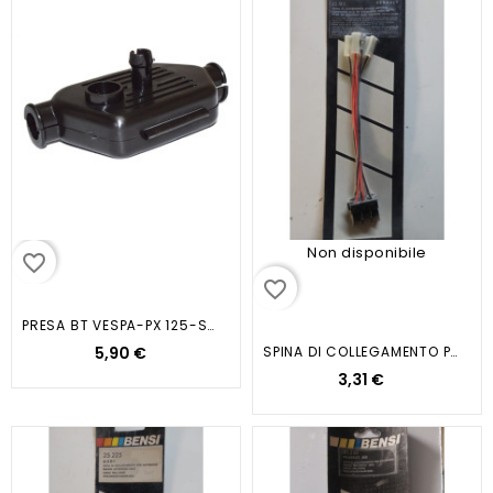
Non disponibile
favorite_border
favorite_border
PRESA BT VESPA-PX 125-SUPER SPRINT
5,90 €
SPINA DI COLLEGAMENTO PLANCE...
3,31 €