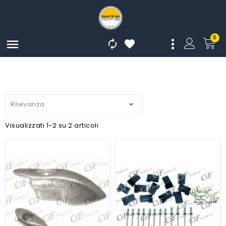
0




Rilevanza
Visualizzati 1-2 su 2 articoli