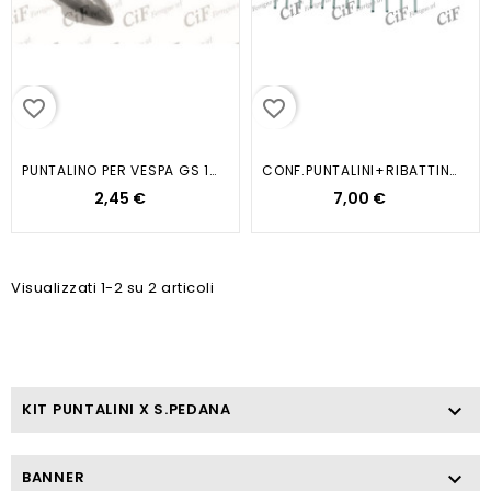
favorite_border
favorite_border
PUNTALINO PER VESPA GS 150-160
CONF.PUNTALINI+RIBATTINI X N.1...
2,45 €
7,00 €
Visualizzati 1-2 su 2 articoli
KIT PUNTALINI X S.PEDANA

BANNER
