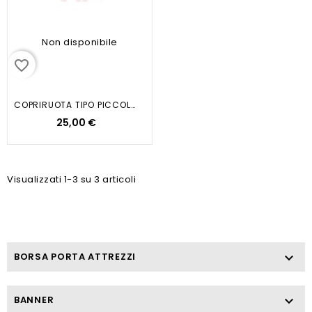
Non disponibile
favorite_border
COPRIRUOTA TIPO PICCOLO RUOTA 8...
25,00 €
Visualizzati 1-3 su 3 articoli
BORSA PORTA ATTREZZI

BANNER
