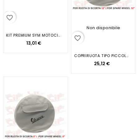
favorite_border
Non disponibile
KIT PREMIUM SYM MOTOCICLI...
favorite_border
13,01 €
COPRIRUOTA TIPO PICCOLO RUOTA 10...
25,12 €