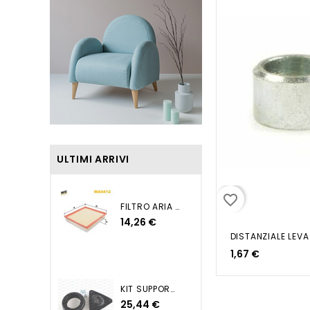
ULTIMI ARRIVI
favorite_border
FILTRO ARIA QASHQAI...
14,26 €
1,67 €
KIT SUPPORTO AMMORTIZZATORE...
25,44 €