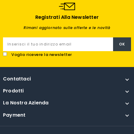
Registrati Alla Newsletter
Rimani aggiornato sulle offerte e le novità
Voglio ricevere la newsletter
Contattaci

Prodotti

La Nostra Azienda

Payment
