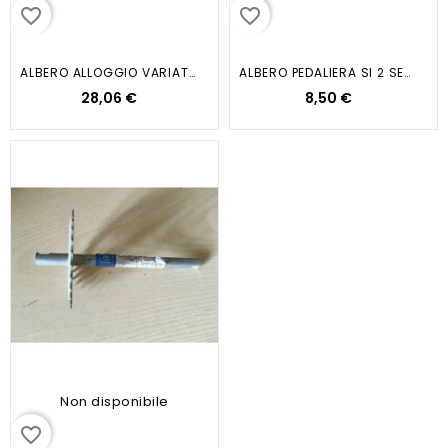
favorite_border
favorite_border
ALBERO ALLOGGIO VARIATORE SI...
ALBERO PEDALIERA SI 2 SERIE Z26...
28,06 €
8,50 €
Non disponibile
favorite_border