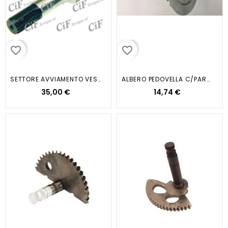
favorite_border
favorite_border
SETTORE AVVIAMENTO VESPA PX PE
ALBERO PEDOVELLA C/PARACATENA...
35,00 €
14,74 €