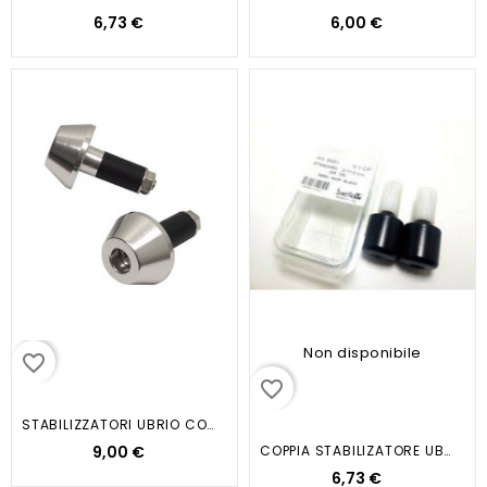
6,73 €
6,00 €
Non disponibile
favorite_border
favorite_border
STABILIZZATORI UBRIO CONIC...
9,00 €
COPPIA STABILIZATORE UBRIO MAX...
6,73 €