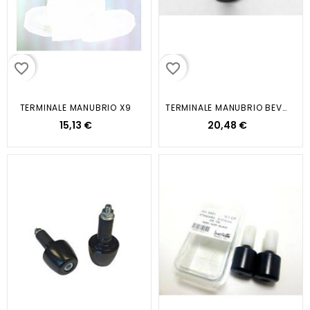
favorite_border
favorite_border
TERMINALE MANUBRIO X9
TERMINALE MANUBRIO BEVERLY 300...
15,13 €
20,48 €