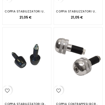
COPPIA STABILIZZATORI UBRIO...
COPPIA STABILIZZATORI UBRIO...
21,05 €
21,05 €
favorite_border
favorite_border
COPPIA STABILIZZATORI DI...
COPPIA CONTRAPPESI BCR SOFT D.13...