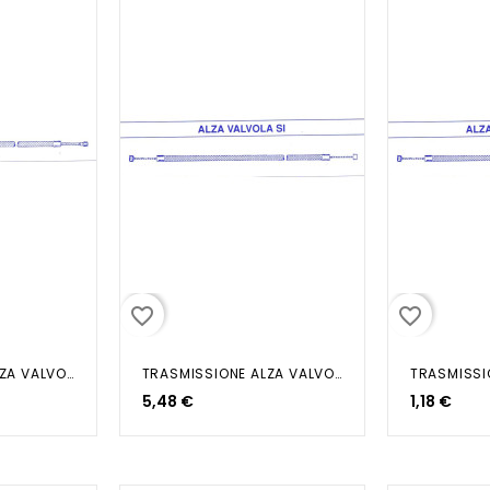
favorite_border
favorite_border
TRASMISSIONE ALZA VALVOLA CIAO...
TRASMISSIONE ALZA VALVOLA SI...
5,48 €
1,18 €