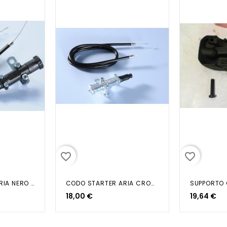
favorite_border
favorite_border
CODO STARTER ARIA NERO COMPLETO...
CODO STARTER ARIA CROMATO...
18,00 €
19,64 €