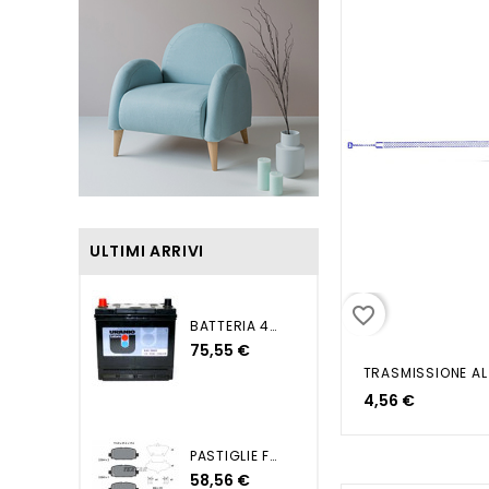
ULTIMI ARRIVI
favorite_border
BATTERIA 45AH DX+ 270EN...
75,55 €
4,56 €
PASTIGLIE FRENO POSTERIORI...
58,56 €