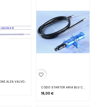
favorite_border
TRASMISSIONE ALZA VALVOLA SI...
CODO STARTER ARIA BLU COMPLETO...
18,00 €