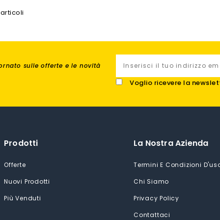
articoli
rnato sulle offerte e le novità
Voglio ricevere la newslet
Prodotti
La Nostra Azienda
Offerte
Termini E Condizioni D'us
Nuovi Prodotti
Chi Siamo
Più Venduti
Privacy Policy
Contattaci