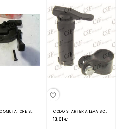
favorite_border
SUPPORTO COMUTATORE SCARABEO 50...
CODO STARTER A LEVA SCOOTER-MOTO
13,01 €