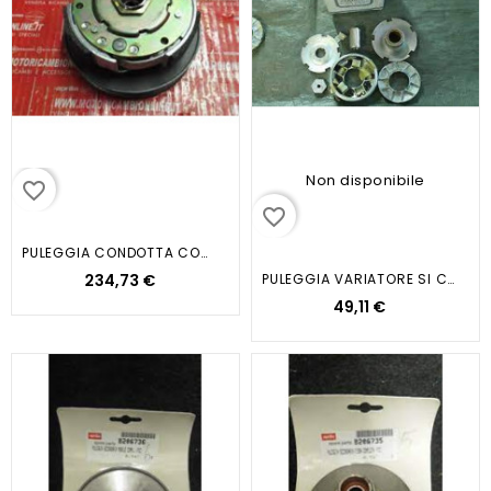
Non disponibile
favorite_border
favorite_border
PULEGGIA CONDOTTA COMPL.FRIZIONE...
234,73 €
PULEGGIA VARIATORE SI CIAO BRAVO
49,11 €