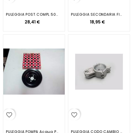
PULEGGIA POST.COMPL.50-100...
PULEGGIA SECONDARIA FISSA CENTRO...
28,41 €
18,95 €
favorite_border
favorite_border
PULEGGIA POMPA Acqua PORTER 1000...
PULEGGIA CODO CAMBIO E...