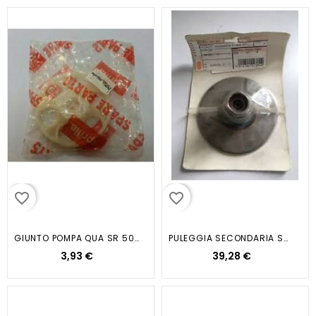
favorite_border
favorite_border
GIUNTO POMPA QUA SR 50 DITECH
PULEGGIA SECONDARIA SCARABEO 50...
3,93 €
39,28 €