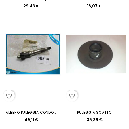
29,46 €
18,07 €
favorite_border
favorite_border
ALBERO PULEGGIA CONDOTTA ZIP SP
PULEGGIA SCATTO
49,11 €
35,36 €