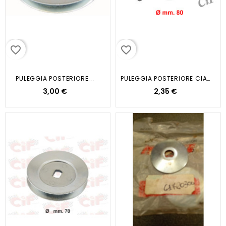
favorite_border
favorite_border
PULEGGIA POSTERIORE...
PULEGGIA POSTERIORE CIAO...
3,00 €
2,35 €