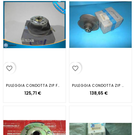
favorite_border
favorite_border
PULEGGIA CONDOTTA ZIP FLY...
PULEGGIA CONDOTTA ZIP SFERA NRG...
125,71 €
138,65 €