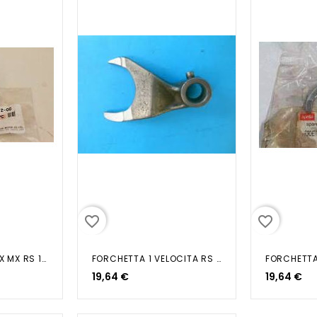
favorite_border
favorite_border
FORCHETTA 1-4 RX MX RS 125
FORCHETTA 1 VELOCITA RS 50
FORCHETTA
19,64 €
19,64 €