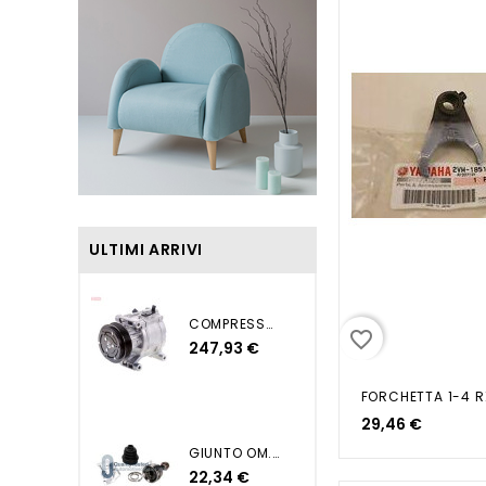
ULTIMI ARRIVI
COMPRESSORE ND NUOVA PUNTO...
favorite_border
247,93 €
29,46 €
GIUNTO OM. GRANDE PUNTO 1...
22,34 €