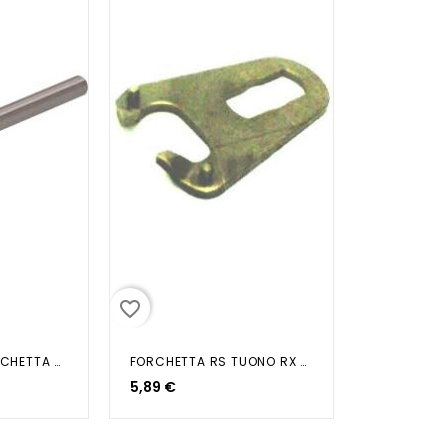
favorite_border
PERNO GUIDA FORCHETTA S/CODOLO...
FORCHETTA RS TUONO RX PEGASO 50
5,89 €