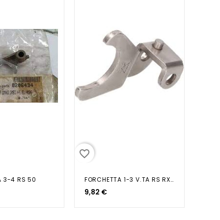
favorite_border
 3-4 RS 50
FORCHETTA 1-3 V.TA RS RX MX
9,82 €