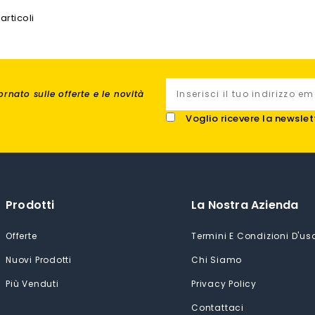
articoli
rnato sulle offerte e le novità
Voglio ricevere la newslet
Prodotti
La Nostra Azienda
Offerte
Termini E Condizioni D'us
Nuovi Prodotti
Chi Siamo
Più Venduti
Privacy Policy
Contattaci