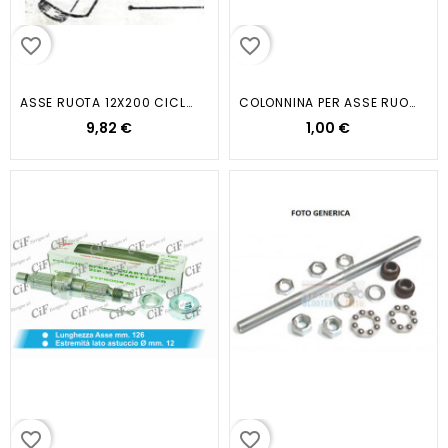
favorite_border
favorite_border
ASSE RUOTA 12X200 CICLOMOTORI VARI
COLONNINA PER ASSE RUOTA...
9,82 €
1,00 €
favorite_border
favorite_border