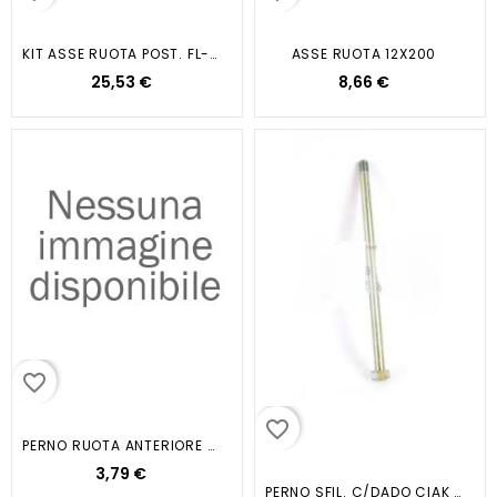
KIT ASSE RUOTA POST. FL-FREE-NRG...
ASSE RUOTA 12X200
25,53 €
8,66 €
favorite_border
favorite_border
PERNO RUOTA ANTERIORE F12
3,79 €
PERNO SFIL. C/DADO CIAK 50 125...