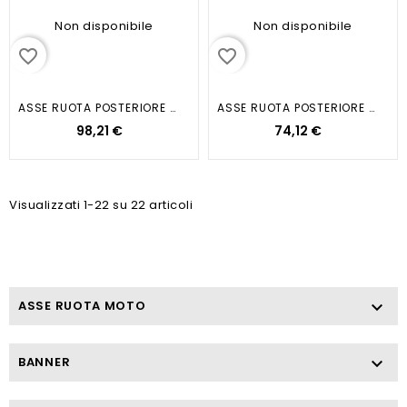
Non disponibile
Non disponibile
favorite_border
favorite_border
ASSE RUOTA POSTERIORE APRILIA...
ASSE RUOTA POSTERIORE ZIP VESPA NRG
98,21 €
74,12 €
Visualizzati 1-22 su 22 articoli
ASSE RUOTA MOTO

BANNER
