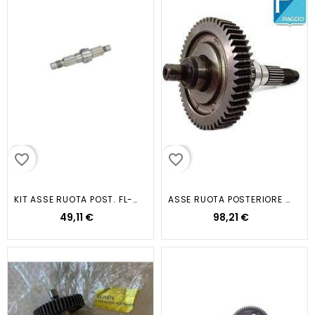
favorite_border
favorite_border
KIT ASSE RUOTA POST. FL-FREE-NRG...
ASSE RUOTA POSTERIORE LIBERTY
49,11 €
98,21 €