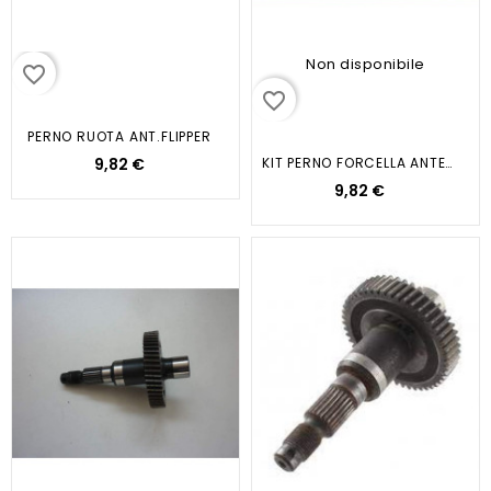
Non disponibile
favorite_border
favorite_border
PERNO RUOTA ANT.FLIPPER
9,82 €
KIT PERNO FORCELLA ANTERIORE APE...
9,82 €