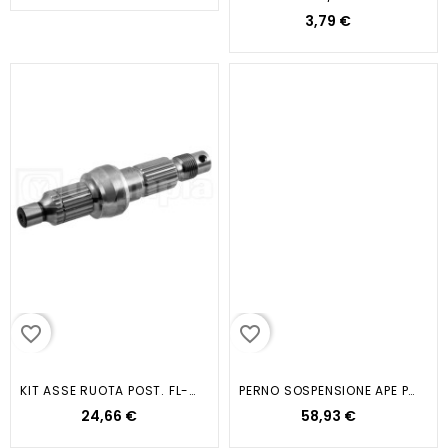
3,79 €
favorite_border
favorite_border
KIT ASSE RUOTA POST. FL-FREE-NRG...
PERNO SOSPENSIONE APE POKER BZ E
24,66 €
58,93 €