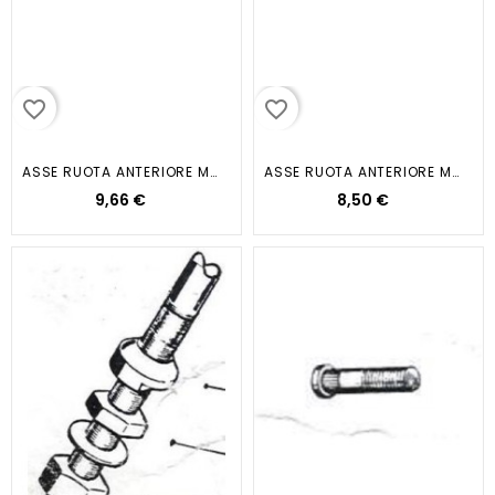
favorite_border
favorite_border
ASSE RUOTA ANTERIORE MM.11X165...
ASSE RUOTA ANTERIORE MM.11X200...
9,66 €
8,50 €