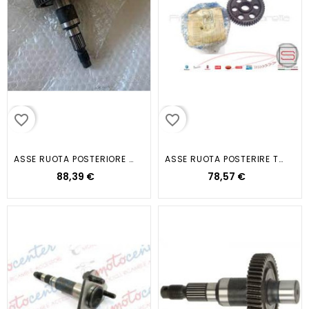
favorite_border
favorite_border
ASSE RUOTA POSTERIORE ZIP RST
ASSE RUOTA POSTERIRE TYPHOON...
88,39 €
78,57 €