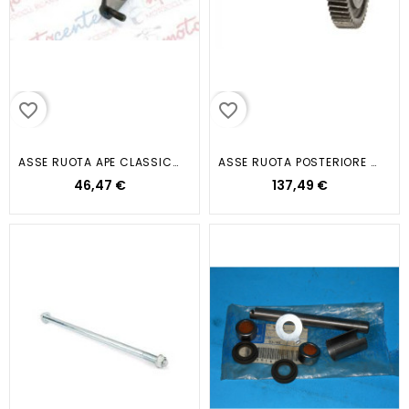
favorite_border
favorite_border
ASSE RUOTA APE CLASSIC EURO 4...
ASSE RUOTA POSTERIORE FREE VESPA...
46,47 €
137,49 €