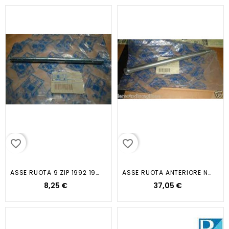
favorite_border
favorite_border
ASSE RUOTA 9 ZIP 1992 1996
ASSE RUOTA ANTERIORE NTT NRG...
8,25 €
37,05 €