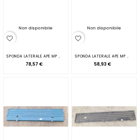
Non disponibile
Non disponibile
favorite_border
favorite_border
SPONDA LATERALE APE MP 600...
SPONDA LATERALE APE MP P501-P601...
78,57 €
58,93 €