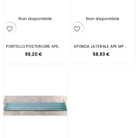
Non disponibile
Non disponibile
favorite_border
favorite_border
PORTELLO POSTERIORE APE CAR-MAX...
SPONDA LATERALE APE MP 501-601...
99,20 €
58,93 €