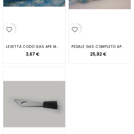
favorite_border
favorite_border
LEVETTA CODO GAS APE MP P501 P601
PEDALE GAS COMPLETO APE CAR P2...
3,67 €
25,82 €