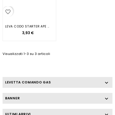
favorite_border
LEVA CODO STARTER APE CAR P2 P3
3,93 €
Visualizzati 1-3 su 3 articoli
LEVETTA COMANDO GAS

BANNER

ULTIMI ARRIVI
