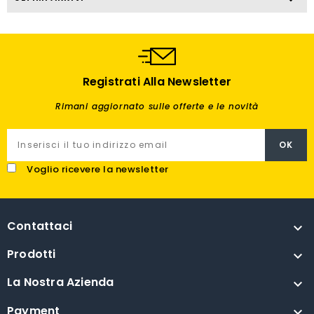
Registrati Alla Newsletter
Rimani aggiornato sulle offerte e le novità
Voglio ricevere la newsletter
Contattaci

Prodotti

La Nostra Azienda

Payment
