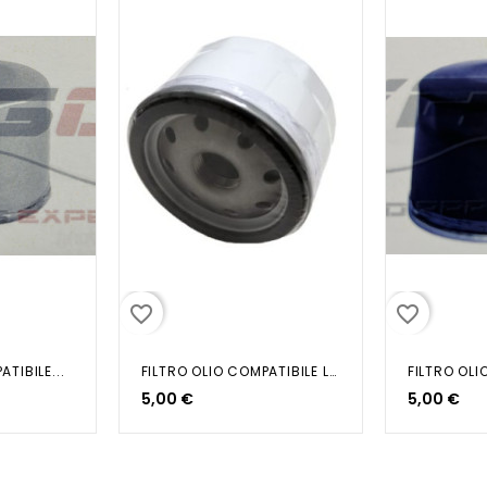
favorite_border
favorite_border
TIBILE...
FILTRO OLIO COMPATIBILE LOMBARDINI
FILTRO OLI
5,00 €
5,00 €