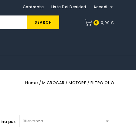

Confronta
Lista Dei Desideri
Accedi
SEARCH
0
0,00 €
Home
MICROCAR
MOTORE
FILTRO OLIO

Rilevanza
ina per: