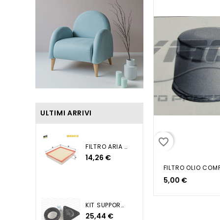
ULTIMI ARRIVI
favorite_border
FILTRO ARIA QASHQAI...
14,26 €
FILTRO OLIO COMPA
5,00 €
KIT SUPPORTO AMMORTIZZATORE...
25,44 €