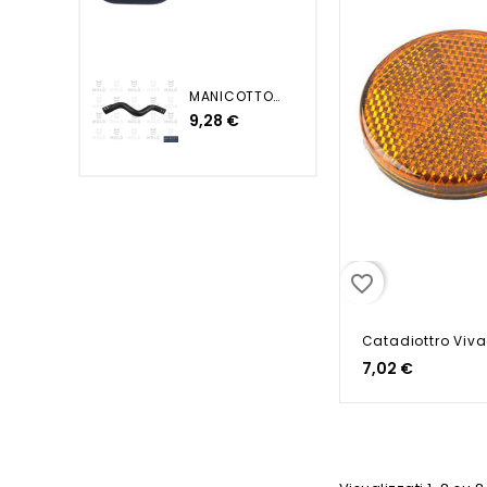
MANICOTTO SUPERIORE...
9,28 €
favorite_border
7,02 €