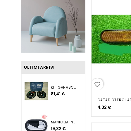
ULTIMI ARRIVI
favorite_border
KIT GANASCE PUNTO - TIPO -...
81,41 €
4,32 €
MANIGLIA INTERNA SX DUSTER
19,32 €