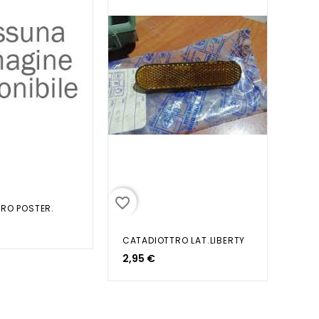
favorite_border
RO POSTER.
CATADIOTTRO LAT.LIBERTY
2,95 €