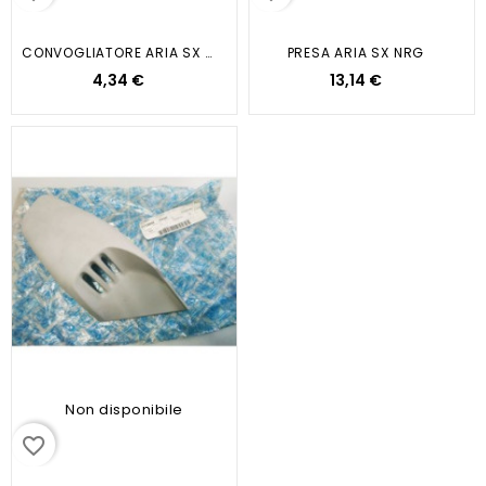
CONVOGLIATORE ARIA SX GTV GT GTS
PRESA ARIA SX NRG
4,34 €
13,14 €
Non disponibile
favorite_border