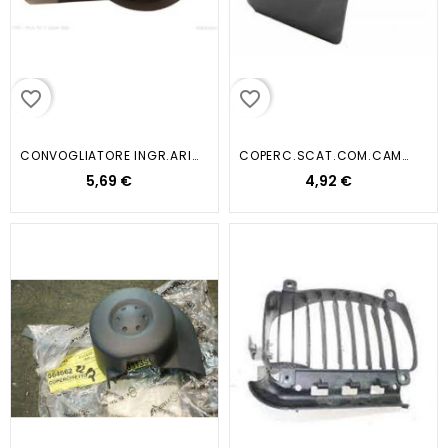
favorite_border
favorite_border
CONVOGLIATORE INGR.ARIA 5DF5...
COPERC.SCAT.COM.CAMBIO APE TM TM...
5,69 €
4,92 €