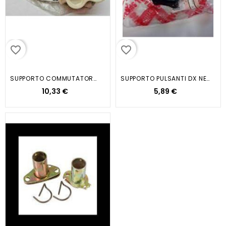
favorite_border
favorite_border
SUPPORTO COMMUTATORE SX CARNABY...
SUPPORTO PULSANTI DX NERO SR
10,33 €
5,89 €