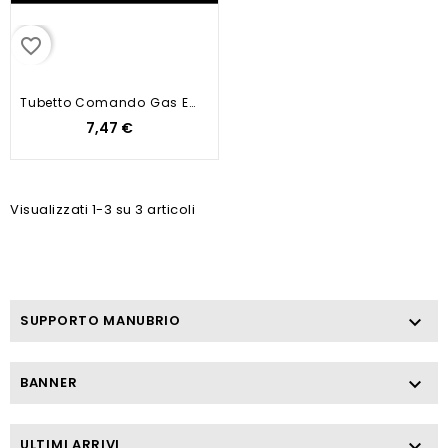
favorite_border
Tubetto Comando Gas E Cambio...
7,47 €
Visualizzati 1-3 su 3 articoli
SUPPORTO MANUBRIO

BANNER

ULTIMI ARRIVI
