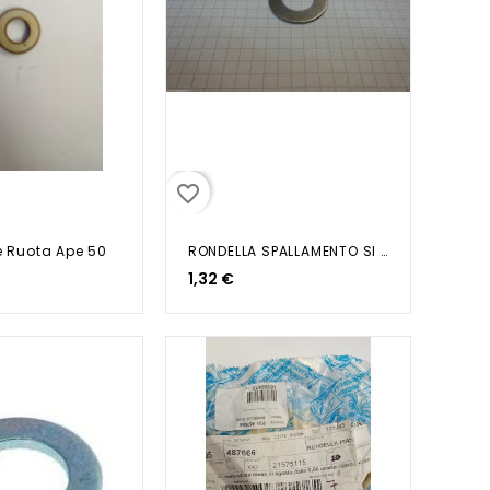
favorite_border
e Ruota Ape 50
RONDELLA SPALLAMENTO SI CIAO...
1,32 €