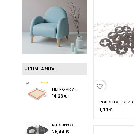
ULTIMI ARRIVI
favorite_border
FILTRO ARIA QASHQAI...
14,26 €
1,00 €
KIT SUPPORTO AMMORTIZZATORE...
25,44 €