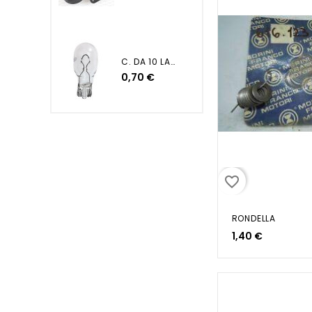
C. DA 10 LAMP. 12V 16W -...
0,70 €
favorite_border
RONDELLA
1,40 €