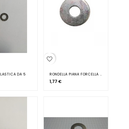
favorite_border
ELASTICA DA 5
RONDELLA PIANA FORCELLA VESPA PK...
1,77 €