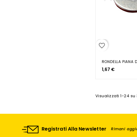
favorite_border
1,67 €
Visualizzati 1-24 su 
Registrati Alla Newsletter
Rimani aggio