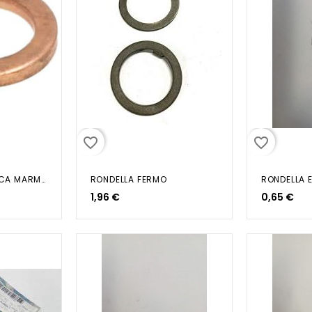
favorite_border
favorite_border
ROSETTA METALLICA MARMITTA...
RONDELLA FERMO
RONDELLA 
1,96 €
0,65 €