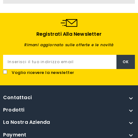
Registrati Alla Newsletter
Rimani aggiornato sulle offerte e le novità
Voglio ricevere la newsletter
Contattaci

Prodotti

La Nostra Azienda

Payment
