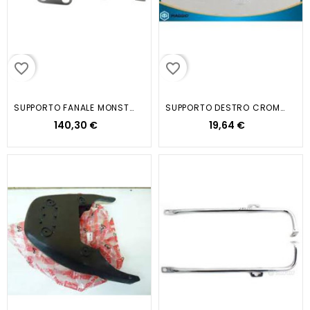
favorite_border
favorite_border
SUPPORTO FANALE MONSTER 02 03
SUPPORTO DESTRO CROMATO SI MIX FL2
140,30 €
19,64 €