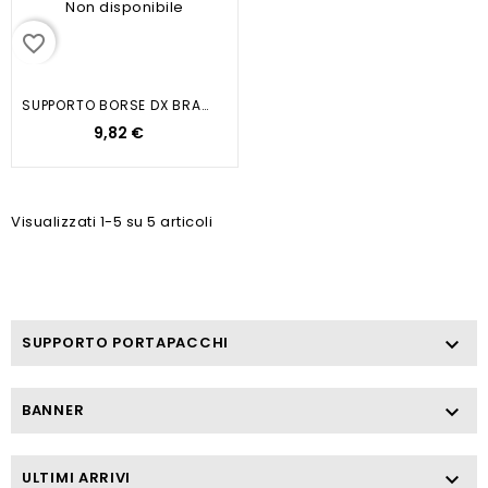
Non disponibile
favorite_border
SUPPORTO BORSE DX BRAVO ERRE 2 3
9,82 €
Visualizzati 1-5 su 5 articoli
SUPPORTO PORTAPACCHI

BANNER

ULTIMI ARRIVI
