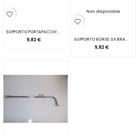
Non disponibile
favorite_border
favorite_border
SUPPORTO PORTAPACCHI AMICO GL...
9,82 €
SUPPORTO BORSE SX BRAVO
9,82 €