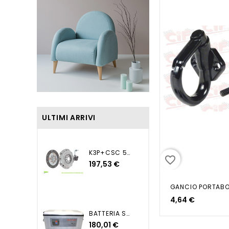
ULTIMI ARRIVI
K3P+CSC 500 PUNTO MITO...
favorite_border
197,53 €
4,64 €
BATTERIA SUPER HEAVY DUTY...
180,01 €