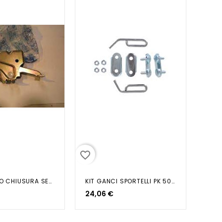
favorite_border
DISPOSITIVO CHIUSURA SELLA NRG...
KIT GANCI SPORTELLI PK 50-125 S
24,06 €