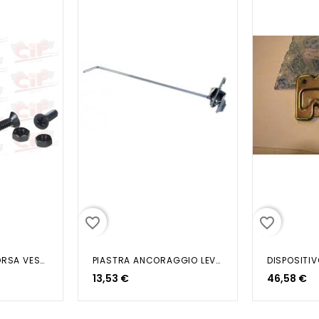
favorite_border
favorite_border
GANCIO PORTABORSA VESPA 50 NERO
PIASTRA ANCORAGGIO LEVA...
13,53 €
46,58 €