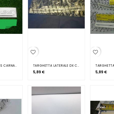
favorite_border
favorite_border
TARGHETTA 200 ES CARNABY
TARGHETTA LATERALE DX CARNABY
5,89 €
5,89 €