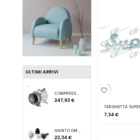
ULTIMI ARRIVI
favorite_border
COMPRESSORE ND NUOVA PUNTO...
247,93 €
7,34 €
GIUNTO OM. GRANDE PUNTO 1...
22,34 €