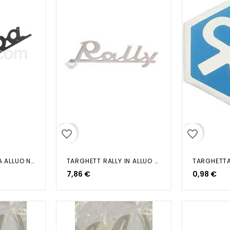
favorite_border
favorite_border
TARGHETTA VESPA ALLUO NERA X...
TARGHETT RALLY IN ALLUO PER SCUDO
7,86 €
0,98 €