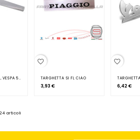
favorite_border
favorite_border
MODANATURA CAL.VESPA 50 SPECIAL
TARGHETTA SI FL CIAO
3,93 €
6,42 €
24 articoli