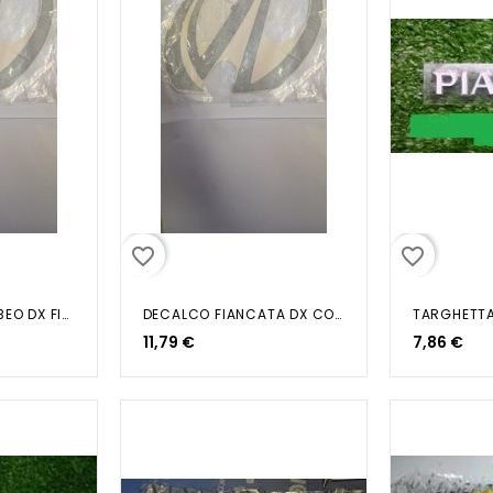
favorite_border
favorite_border
DECALCO SCARABEO DX FIANCATA CODONE
DECALCO FIANCATA DX CODONE SCARABEO
TARGHETT
11,79 €
7,86 €