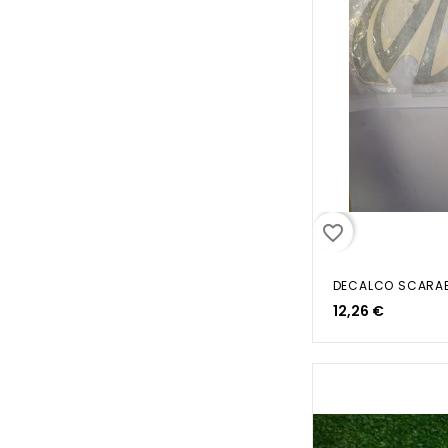
favorite_border
12,26 €