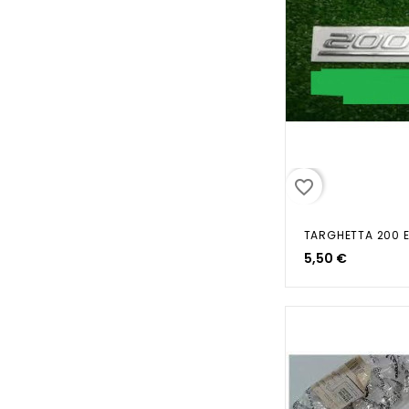
favorite_border
5,50 €