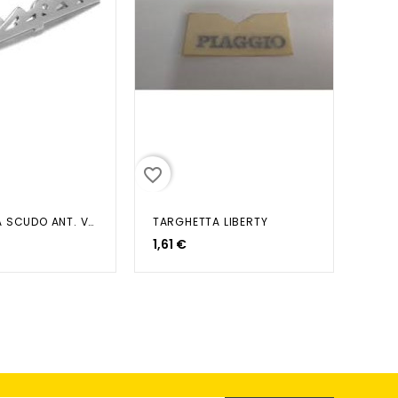
favorite_border
TARGHETTA SCUDO ANT. VESPA
TARGHETTA LIBERTY
1,61 €