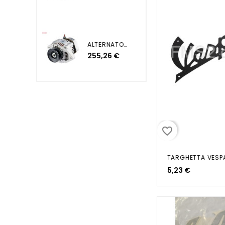
ALTERNATORE YANMAR JOHN...
255,26 €
favorite_border
5,23 €