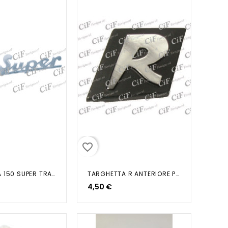
favorite_border
TARGHETTA 150 SUPER TRAFORATA...
TARGHETTA R ANTERIORE PER...
4,50 €