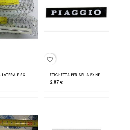
favorite_border
TARGHETTA LATERALE SX. CARNABY
ETICHETTA PER SELLA PX NERA
2,87 €