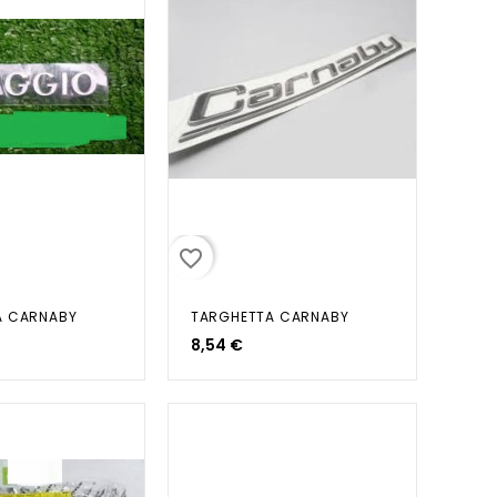
favorite_border
A CARNABY
TARGHETTA CARNABY
8,54 €