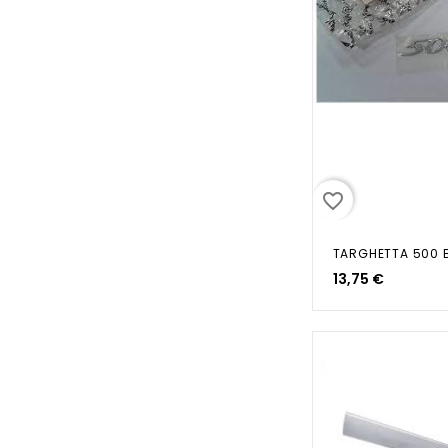
favorite_border
13,75 €