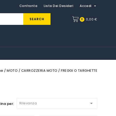

Confronta
Lista Dei Desideri
Accedi
SEARCH
0
0,00 €
me
MOTO
CARROZZERIA MOTO
FREGGI O TARGHETTE

Rilevanza
ina per: