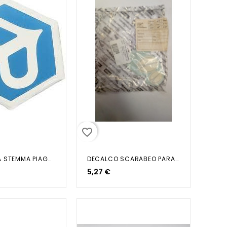
favorite_border
TARGHETTA STEMMA PIAGGIO...
DECALCO SCARABEO PARAFANGO ANTER.
5,27 €