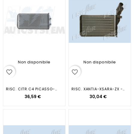
Non disponibile
Non disponibile
favorite_border
favorite_border
RISC. CITR.C4 PICASSO-BERLINGO...
RISC. XANTIA-XSARA-ZX - PEUT
36,59 €
30,04 €