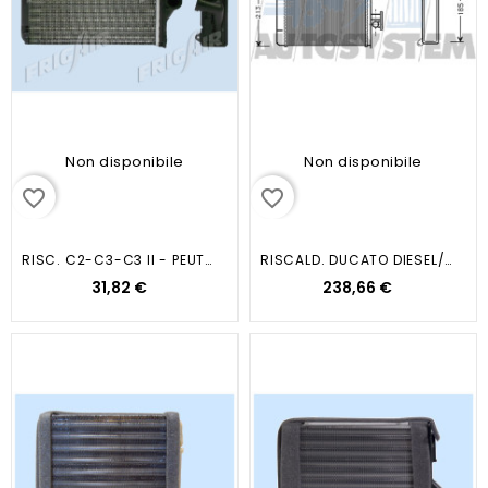
Non disponibile
Non disponibile
favorite_border
favorite_border
RISC. C2-C3-C3 II - PEUT 1007
RISCALD. DUCATO DIESEL/BENZINA
31,82 €
238,66 €