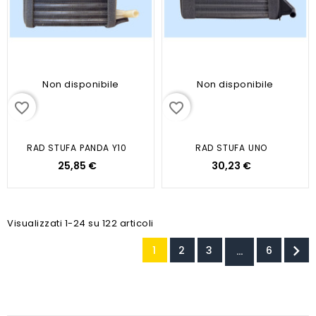
Non disponibile
Non disponibile
favorite_border
favorite_border
RAD STUFA PANDA Y10
RAD STUFA UNO
25,85 €
30,23 €
Visualizzati 1-24 su 122 articoli

1
2
3
6
…