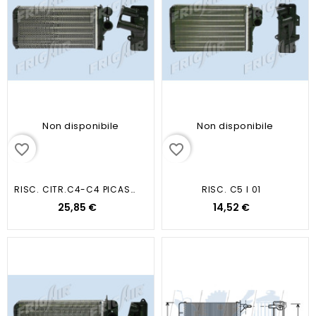
Non disponibile
Non disponibile
favorite_border
favorite_border
RISC. CITR.C4-C4 PICASSO -...
RISC. C5 I 01
25,85 €
14,52 €