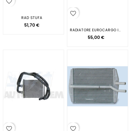
favorite_border
favorite_border
RAD STUFA
51,70 €
RADIATORE EUROCARGO IN ALLUMINIO...
55,00 €
favorite_border
favorite_border