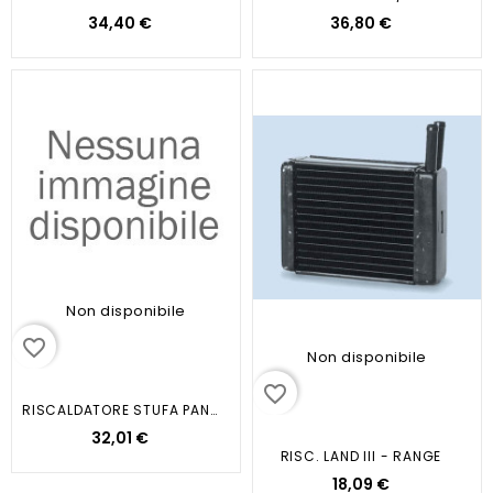
34,40 €
36,80 €
Non disponibile
favorite_border
Non disponibile
favorite_border
RISCALDATORE STUFA PANDA / 500 1...
32,01 €
RISC. LAND III - RANGE
18,09 €