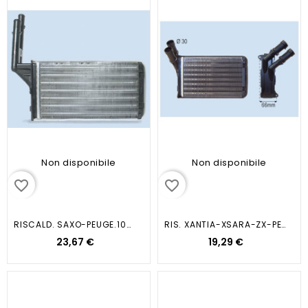
Non disponibile
Non disponibile
favorite_border
favorite_border
RISCALD. SAXO-PEUGE.106 I-II
RIS. XANTIA-XSARA-ZX-PEUT 306
23,67 €
19,29 €