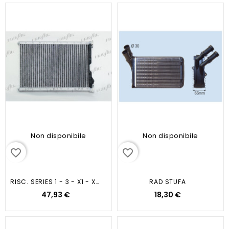
Non disponibile
Non disponibile
favorite_border
favorite_border
RISC. SERIES 1 - 3 - X1 - X3 06
RAD STUFA
47,93 €
18,30 €