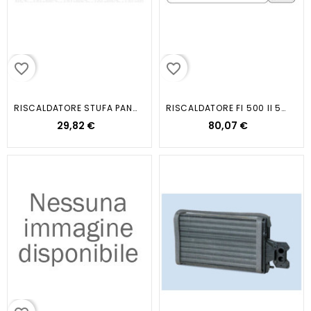
favorite_border
favorite_border
RISCALDATORE STUFA PANDA / 500 1...
RISCALDATORE FI 500 II 500C -...
29,82 €
80,07 €