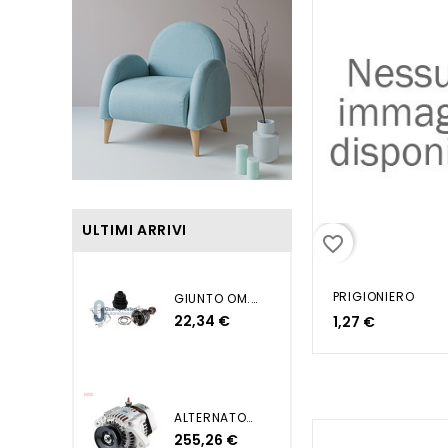
ULTIMI ARRIVI
favorite_border
PRIGIONIERO
GIUNTO OM. GRANDE PUNTO 1...
22,34 €
1,27 €
ALTERNATORE YANMAR JOHN...
255,26 €