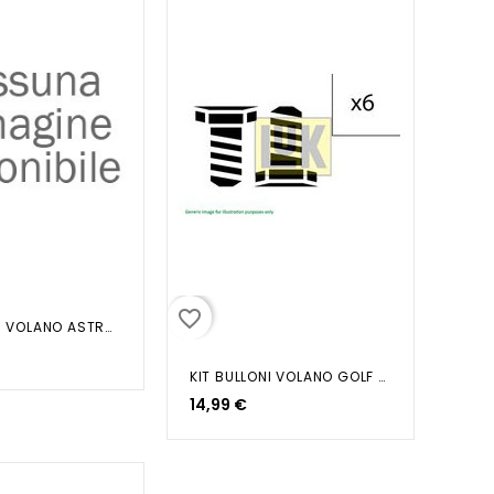
favorite_border
KIT BULLONI VOLANO ASTRA CORSA...
KIT BULLONI VOLANO GOLF V (1K1)...
14,99 €