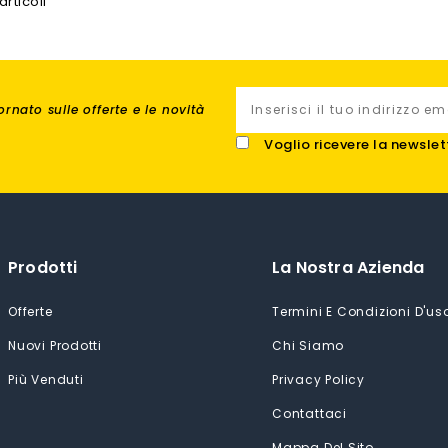
articoli
rnato sulle offerte e le novità
Voglio ricevere la newslet
Prodotti
La Nostra Azienda
Offerte
Termini E Condizioni D'us
Nuovi Prodotti
Chi Siamo
Più Venduti
Privacy Policy
Contattaci
Mappa Del Sito