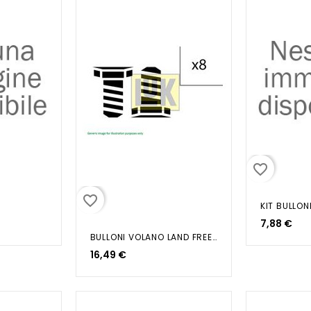
favorite_border
favorite_border
7,88 €
BULLONI VOLANO LAND FREELANDER...
16,49 €