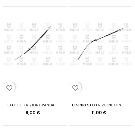
favorite_border
favorite_border
LACCIO FRIZIONE PANDA...
DISINNESTO FRIZIONE CINQUECENTO...
8,00 €
11,00 €