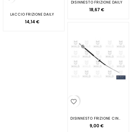
DISINNESTO FRIZIONE DAILY
18,67 €
LACCIO FRIZIONE DAILY
14,14 €
favorite_border
DISINNESTO FRIZIONE CINQUECENTO
9,00 €