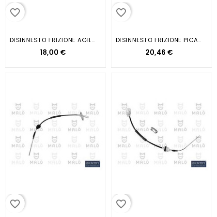
favorite_border
favorite_border
DISINNESTO FRIZIONE AGILA...
DISINNESTO FRIZIONE PICANTO
18,00 €
20,46 €
favorite_border
favorite_border