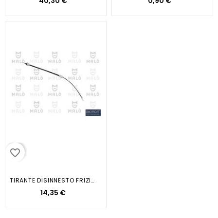
40,30 €
0,90 €
favorite_border
TIRANTE DISINNESTO FRIZIONE...
14,35 €