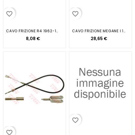
favorite_border
favorite_border
CAVO FRIZIONE R4 1962-1983
CAVO FRIZIONE MEGANE I 1996-2003...
8,08 €
28,65 €
favorite_border
favorite_border