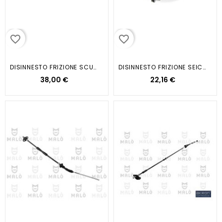
favorite_border
favorite_border
DISINNESTO FRIZIONE SCUDO/ULYSSEJTD
DISINNESTO FRIZIONE SEICENTO
38,00 €
22,16 €