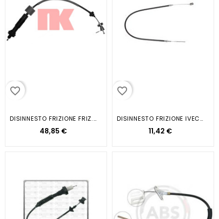
favorite_border
favorite_border
DISINNESTO FRIZIONE FRIZ.XSARA 2...
DISINNESTO FRIZIONE IVECO DAILY
48,85 €
11,42 €