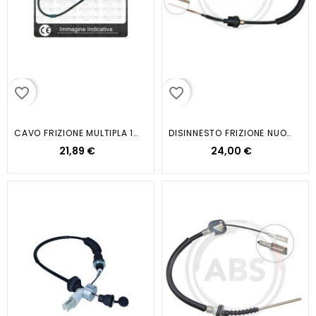
favorite_border
favorite_border
CAVO FRIZIONE MULTIPLA 1.6 16V...
DISINNESTO FRIZIONE NUOVA PANDA...
21,89 €
24,00 €