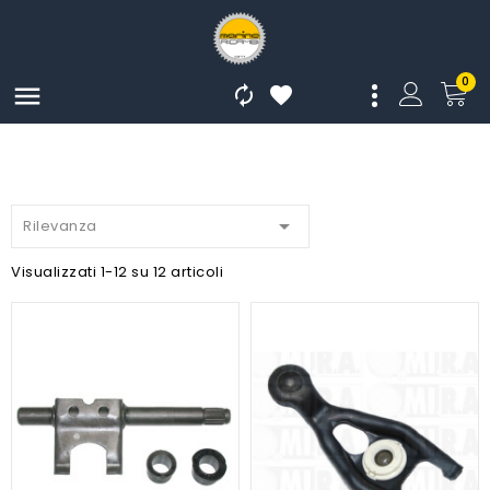
0




Rilevanza
Visualizzati 1-12 su 12 articoli