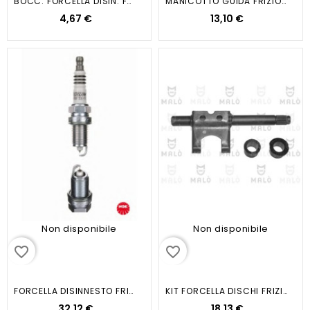
BOCC. FORCELLA DISIN. FRIZIONE 2 PZ
MANICOTTO GUIDA FRIZIONE CITROEN...
4,67 €
13,10 €
Non disponibile
Non disponibile
favorite_border
favorite_border
FORCELLA DISINNESTO FRIZIONE...
KIT FORCELLA DISCHI FRIZIONE...
32,12 €
18,13 €