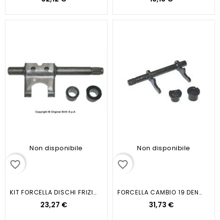
Non disponibile
Non disponibile
favorite_border
favorite_border
KIT FORCELLA DISCHI FRIZIONE...
FORCELLA CAMBIO 19 DENTI...
23,27 €
31,73 €