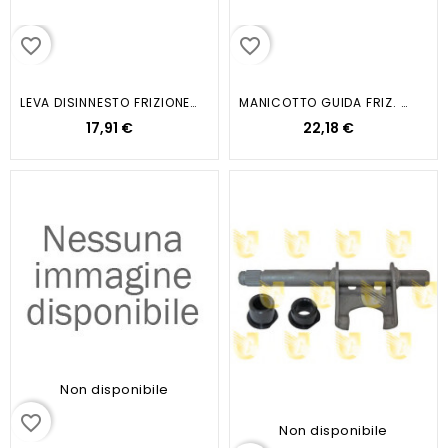
favorite_border
favorite_border
LEVA DISINNESTO FRIZIONE NEMO...
MANICOTTO GUIDA FRIZ. MINI R50/R56
17,91 €
22,18 €
Non disponibile
favorite_border
Non disponibile