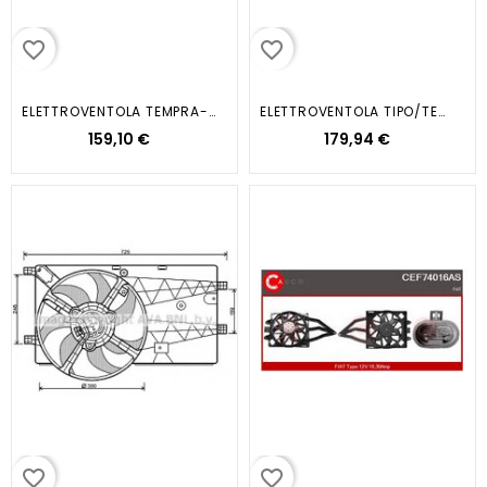
favorite_border
favorite_border
ELETTROVENTOLA TEMPRA-TIPO-COUPE
ELETTROVENTOLA TIPO/TEMPRA/DEA D/TD
159,10 €
179,94 €
favorite_border
favorite_border