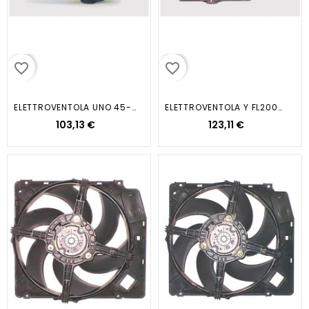
favorite_border
favorite_border
ELETTROVENTOLA UNO 45-55 -903
ELETTROVENTOLA Y FL2000 1.2 8-16V
103,13 €
123,11 €