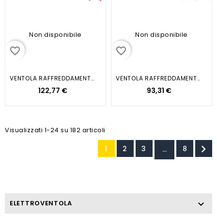
Non disponibile
Non disponibile
favorite_border
favorite_border
VENTOLA RAFFREDDAMENTO MOTORE
VENTOLA RAFFREDDAMENTO MOTORE
122,77 €
93,31 €
Visualizzati 1-24 su 182 articoli

1
2
3
8
…
ELETTROVENTOLA
