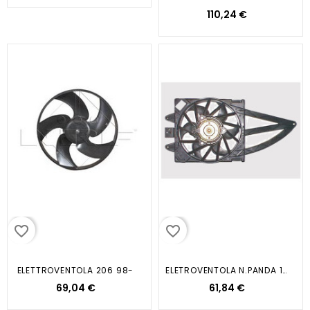
110,24 €
favorite_border
favorite_border
ELETTROVENTOLA 206 98-
ELETROVENTOLA N.PANDA 1.3 MJET...
69,04 €
61,84 €