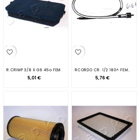
favorite_border
favorite_border
R.CRIMP 3/8 X G6 45o FEM.
RCORDO CR. 1/2 180^ FEMMINA
5,01 €
5,76 €