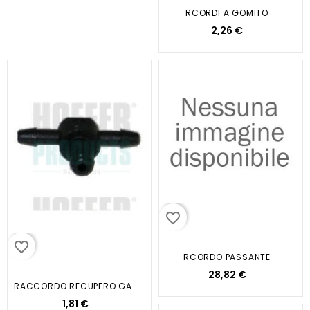
RCORDI A GOMITO
2,26 €
favorite_border
favorite_border
RCORDO PASSANTE
28,82 €
RACCORDO RECUPERO GASOLIO A T
1,81 €