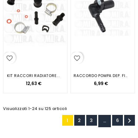
favorite_border
favorite_border
KIT RACCORI RADIATORE...
RACCORDO POMPA DEP. FIAT/OPEL 1.9D
12,63 €
6,99 €
Visualizzati 1-24 su 125 articoli

1
2
3
6
…