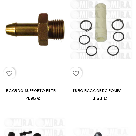
favorite_border
favorite_border
RCORDO SUPPORTO FILTRO NAFTA
TUBO RACCORDO POMPA ACQUA GRINTA
4,95 €
3,50 €