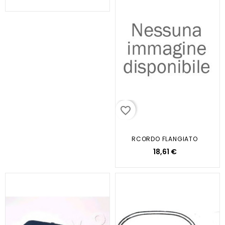
favorite_border
RCORDO FLANGIATO
18,61 €