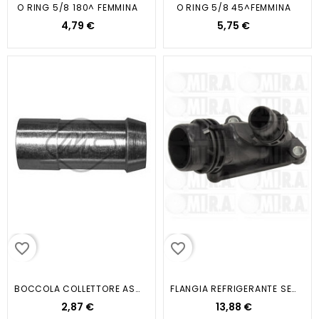
O RING 5/8 180^ FEMMINA
O RING 5/8 45^FEMMINA
4,79 €
5,75 €
favorite_border
favorite_border
BOCCOLA COLLETTORE ASPIRAZIONE...
FLANGIA REFRIGERANTE SERIE...
2,87 €
13,88 €