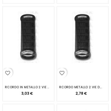
favorite_border
favorite_border
RCORDO IN METALLO 2 VIE DM 16...
RCORDO METALLO 2 VIE DM 20-50
3,03 €
2,78 €