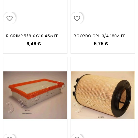
favorite_border
favorite_border
R.CRIMP.5/8 X G10 45o FEMMINA
RCORDO CRI. 3/4 180^ FEMMINA
6,48 €
5,75 €