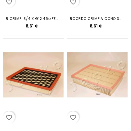
favorite_border
favorite_border
R.CRIMP. 3/4 X G12 45o FEMMINA
RCORDO CRIMP A CONO 3/4 X G12 90oF
8,61 €
8,61 €
favorite_border
favorite_border