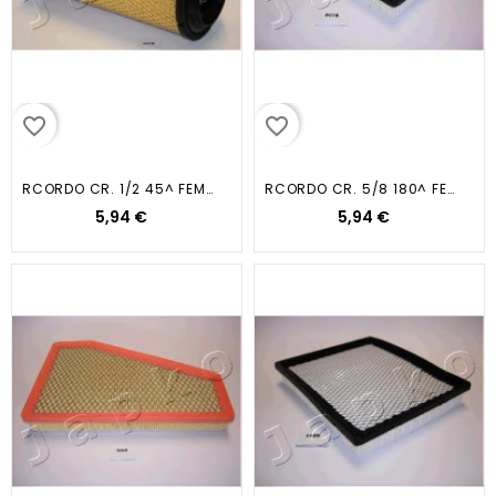
favorite_border
favorite_border
RCORDO CR. 1/2 45^ FEMMINA
RCORDO CR. 5/8 180^ FEMMINA
5,94 €
5,94 €