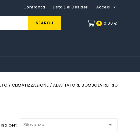

Confronta
Lista Dei Desideri
Accedi
SEARCH
0
0,00 €
UTO
CLIMATIZZAZIONE
ADATTATORE BOMBOLA REFRIG

Rilevanza
ina per: