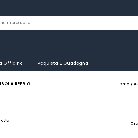
a Officine
Acquista E Guadagna
BOLA REFRIG
Home
A
dotto.
Ord