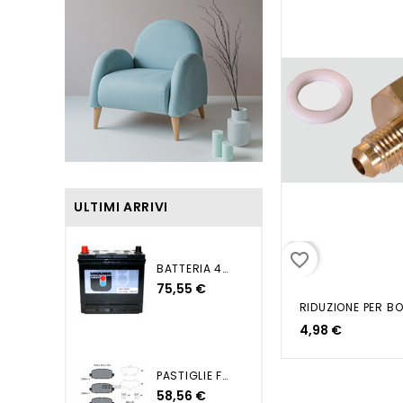
ULTIMI ARRIVI
favorite_border
BATTERIA 45AH DX+ 270EN...
75,55 €
4,98 €
PASTIGLIE FRENO POSTERIORI...
58,56 €