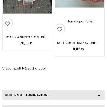
Non disponibile
favorite_border
favorite_border
SCATOLA SUPPORTO STRUMENTI CBR...
70,15 €
SCHERMO ILLUMINAZIONE ROSSO SR
9,82 €
Visualizzati 1-2 su 2 articoli
SCHERMO ILLUMINAZIONE
