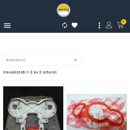
0




Rilevanza
Visualizzati 1-2 su 2 articoli